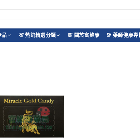
產品
💯 熱銷精選分類
💯 關於富維康
💯 藥師健康專