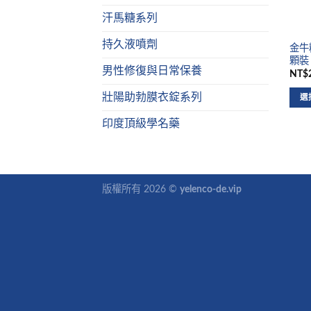
汗馬糖系列
持久液噴劑
金牛糖
顆裝
男性修復與日常保養
NT$2
壯陽助勃膜衣錠系列
選
印度頂級學名藥
版權所有 2026 ©
yelenco-de.vip