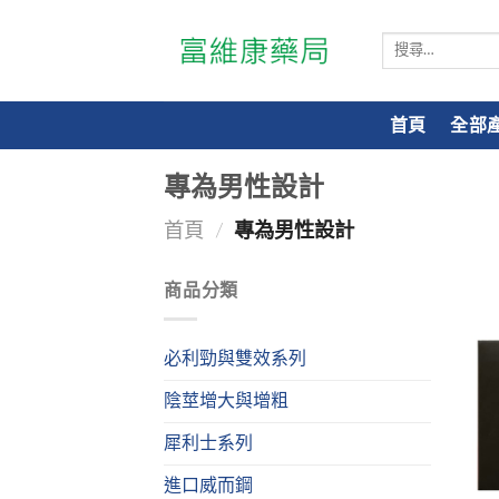
搜
尋
關
鍵
首頁
全部
字:
專為男性設計
首頁
/
專為男性設計
商品分類
必利勁與雙效系列
陰莖增大與增粗
犀利士系列
進口威而鋼