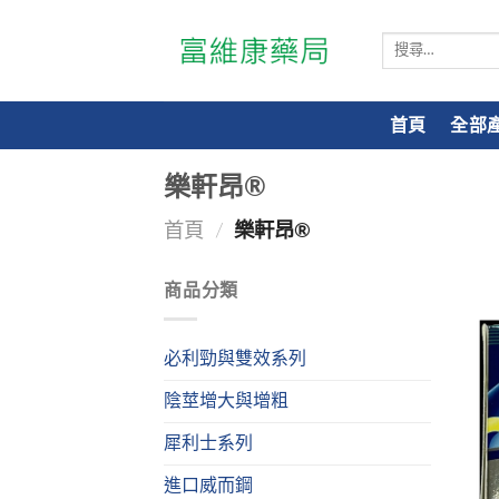
搜
尋
關
鍵
首頁
全部
字:
樂軒昂®
首頁
/
樂軒昂®
商品分類
必利勁與雙效系列
陰莖增大與增粗
犀利士系列
進口威而鋼