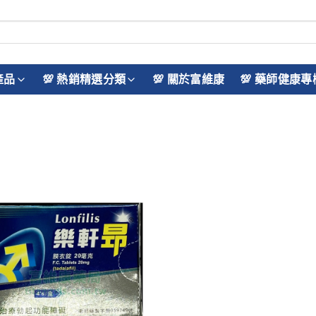
產品
💯 熱銷精選分類
💯 關於富維康
💯 藥師健康專