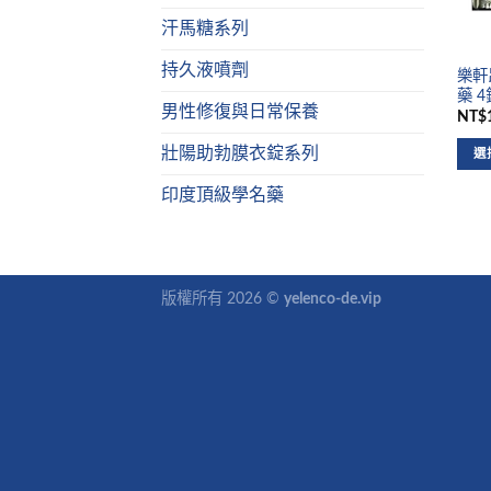
汗馬糖系列
持久液噴劑
樂軒昂
藥 
男性修復與日常保養
NT$1
壯陽助勃膜衣錠系列
選
印度頂級學名藥
版權所有 2026 ©
yelenco-de.vip