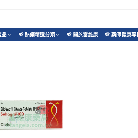
產品
💯 熱銷精選分類
💯 關於富維康
💯 藥師健康專