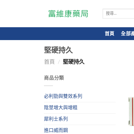
搜
尋
關
鍵
首頁
全部
字:
堅硬持久
首頁
/
堅硬持久
商品分類
必利勁與雙效系列
陰莖增大與增粗
犀利士系列
進口威而鋼