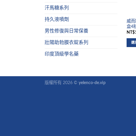
汗馬糖系列
持久液噴劑
威而鋼
盒4
男性修復與日常保養
NT$1
壯陽助勃膜衣錠系列
選
印度頂級學名藥
版權所有 2026 ©
yelenco-de.vip