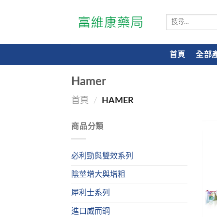
搜
尋
關
鍵
首頁
全部
字:
Hamer
首頁
/
HAMER
商品分類
必利勁與雙效系列
陰莖增大與增粗
犀利士系列
進口威而鋼