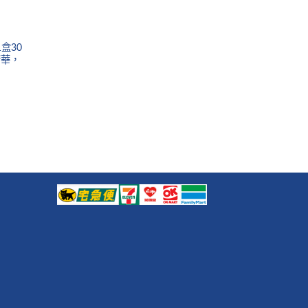
1盒30
精華，