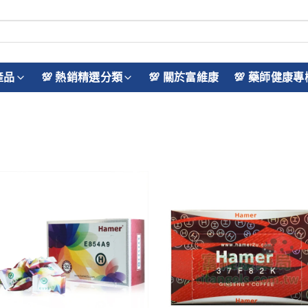
產品
💯 熱銷精選分類
💯 關於富維康
💯 藥師健康專