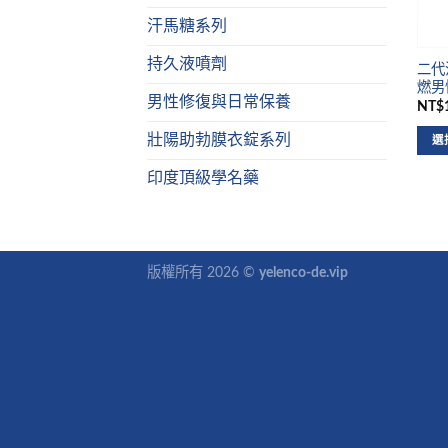
汗馬糖系列
持久液噴劑
二代汗
燃男
男性修復與日常保養
NT$1
壯陽助勃膜衣錠系列
選
印度頂級學名藥
版權所有 2026 ©
yelenco-de.vip