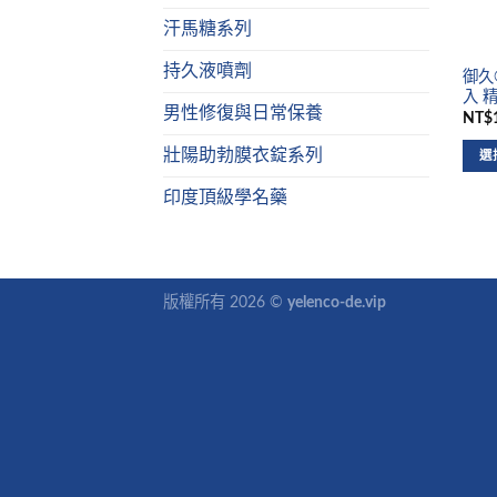
汗馬糖系列
持久液噴劑
御久®
入 
男性修復與日常保養
NT$1
壯陽助勃膜衣錠系列
選
印度頂級學名藥
版權所有 2026 ©
yelenco-de.vip