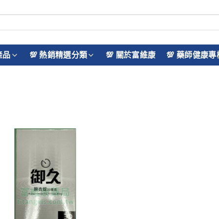
產品
💯 熱銷精選分類
💯 關於富維康
💯 藥師健康專