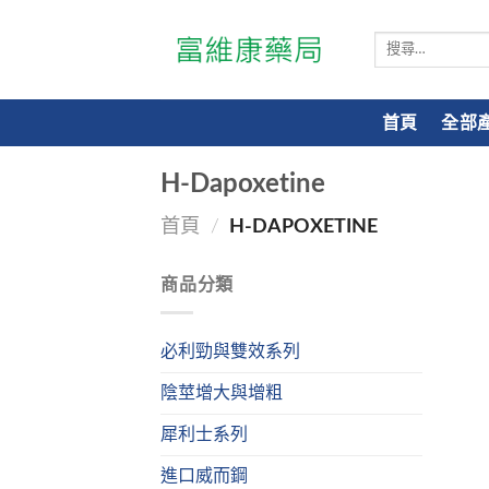
搜
尋
關
鍵
首頁
全部
字:
H-Dapoxetine
首頁
/
H-DAPOXETINE
商品分類
必利勁與雙效系列
陰莖增大與增粗
犀利士系列
進口威而鋼