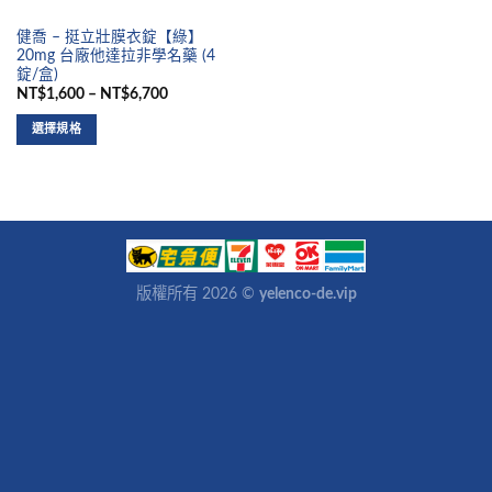
健喬 – 挺立壯膜衣錠【綠】
20mg 台廠他達拉非學名藥 (4
錠/盒)
NT$1,600 – NT$6,700
選擇規格
版權所有 2026 ©
yelenco-de.vip