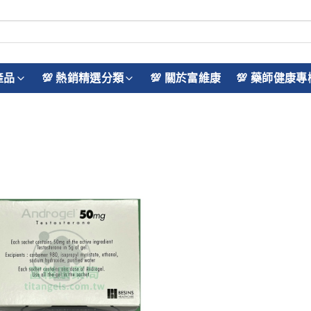
產品
💯 熱銷精選分類
💯 關於富維康
💯 藥師健康專