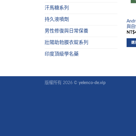
汗馬糖系列
持久液噴劑
And
與自
男性修復與日常保養
NT$4
壯陽助勃膜衣錠系列
選
印度頂級學名藥
版權所有 2026 ©
yelenco-de.vip