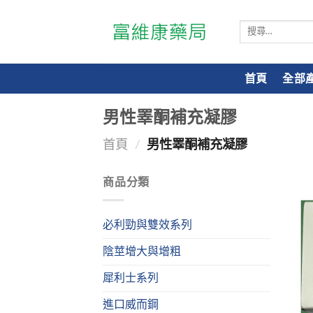
搜
尋
關
鍵
首頁
全部
字:
男性睪酮補充凝膠
首頁
/
男性睪酮補充凝膠
商品分類
必利勁與雙效系列
陰莖增大與增粗
犀利士系列
進口威而鋼