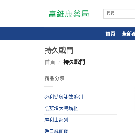
搜
尋
關
鍵
首頁
全部
字:
持久戰鬥
首頁
/
持久戰鬥
商品分類
必利勁與雙效系列
陰莖增大與增粗
犀利士系列
進口威而鋼