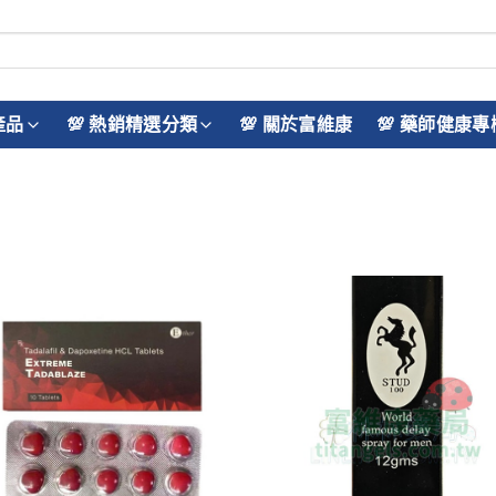
產品
💯 熱銷精選分類
💯 關於富維康
💯 藥師健康專