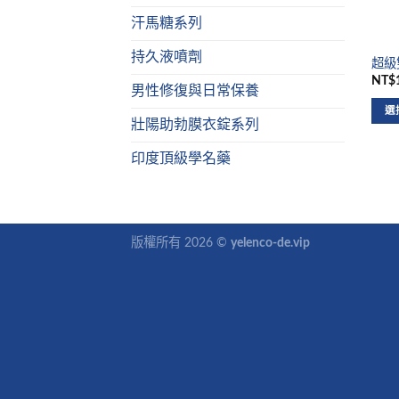
汗馬糖系列
持久液噴劑
超級
NT$1
男性修復與日常保養
選
壯陽助勃膜衣錠系列
印度頂級學名藥
版權所有 2026 ©
yelenco-de.vip