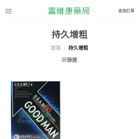
查詢訂單
持久增粗
首頁
/
持久增粗
篩選