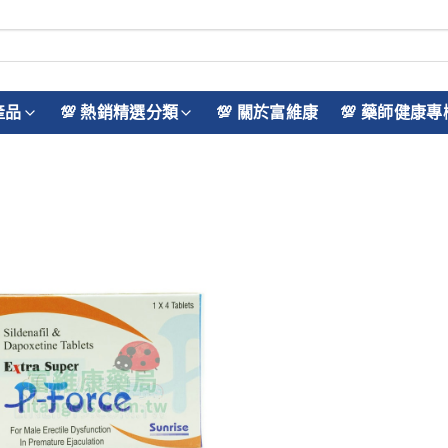
產品
💯 熱銷精選分類
💯 關於富維康
💯 藥師健康專