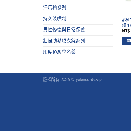
汗馬糖系列
持久液噴劑
必利吉
鋼 
男性修復與日常保養
NT$1
壯陽助勃膜衣錠系列
選
印度頂級學名藥
版權所有 2026 ©
yelenco-de.vip