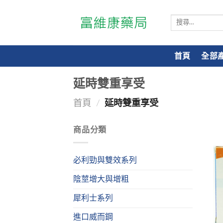
搜
尋
關
鍵
首頁
全部
字:
延時雙重享受
首頁
/
延時雙重享受
商品分類
必利勁與雙效系列
陰莖增大與增粗
犀利士系列
進口威而鋼