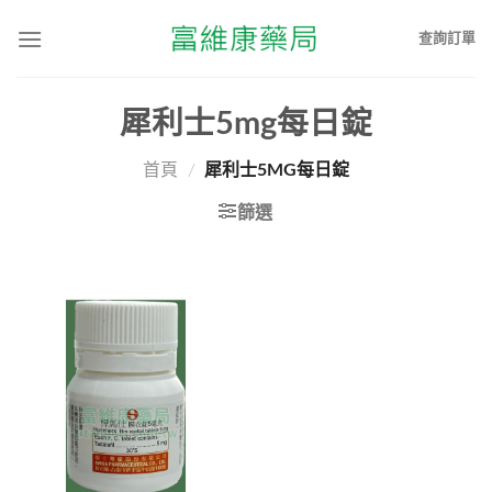
查詢訂單
犀利士5mg每日錠
首頁
/
犀利士5MG每日錠
篩選