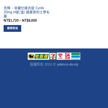
杏輝 – 幸麗仕膜衣錠 Cynlis
20mg (4錠/盒) 國產犀利士學名
藥
NT$1,720 – NT$8,000
選擇規格
版權所有 2026 ©
yelenco-de.vip