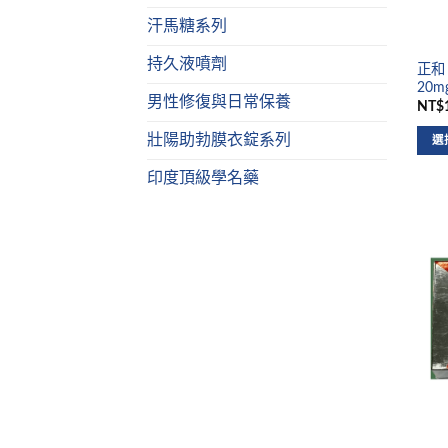
汗馬糖系列
持久液噴劑
正和 
20m
男性修復與日常保養
NT$1
壯陽助勃膜衣錠系列
選
印度頂級學名藥