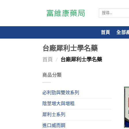
搜
尋
關
鍵
首頁
全部
字:
台廠犀利士學名藥
首頁
/
台廠犀利士學名藥
商品分類
必利勁與雙效系列
陰莖增大與增粗
犀利士系列
進口威而鋼