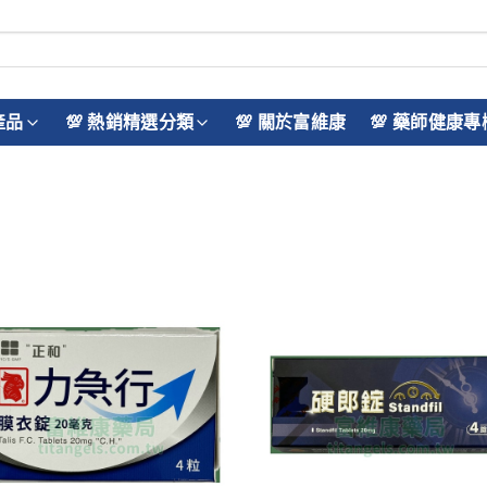
產品
💯 熱銷精選分類
💯 關於富維康
💯 藥師健康專