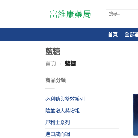
搜
尋
關
鍵
首頁
全部
字:
藍糖
首頁
/
藍糖
商品分類
必利勁與雙效系列
陰莖增大與增粗
犀利士系列
進口威而鋼