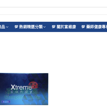
產品
💯 熱銷精選分類
💯 關於富維康
💯 藥師健康專