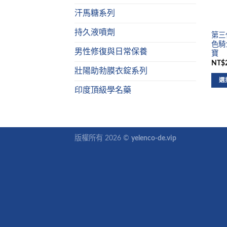
汗馬糖系列
持久液噴劑
第三代
色騎
男性修復與日常保養
寶
NT$2
壯陽助勃膜衣錠系列
選
印度頂級學名藥
版權所有 2026 ©
yelenco-de.vip