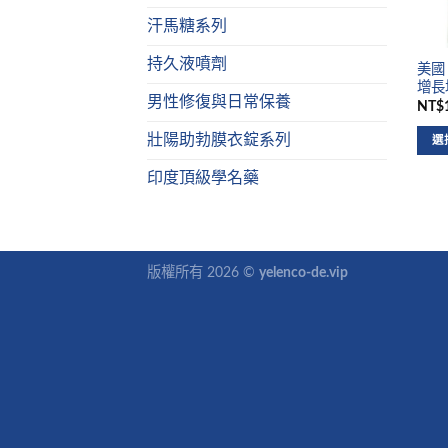
汗馬糖系列
持久液噴劑
美國
增長
男性修復與日常保養
NT$1
壯陽助勃膜衣錠系列
選
印度頂級學名藥
版權所有 2026 ©
yelenco-de.vip