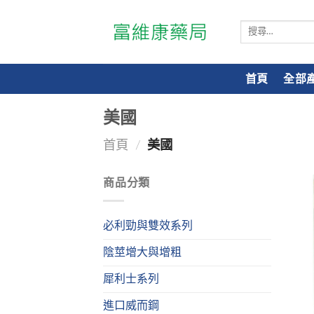
搜
尋
關
鍵
首頁
全部
字:
美國
首頁
/
美國
商品分類
必利勁與雙效系列
陰莖增大與增粗
犀利士系列
進口威而鋼