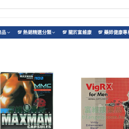
產品
💯 熱銷精選分類
💯 關於富維康
💯 藥師健康專