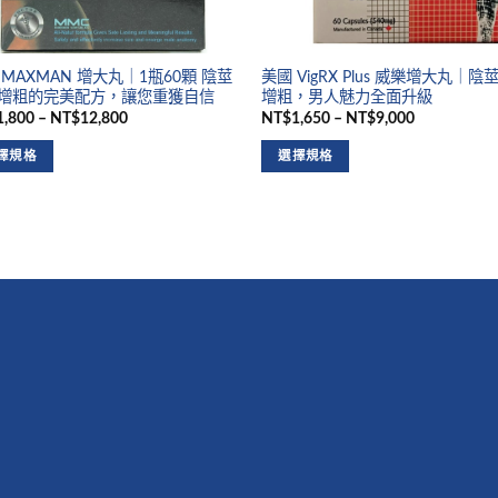
 MAXMAN 增大丸｜1瓶60顆 陰莖
美國 VigRX Plus 威樂增大丸｜陰
增粗的完美配方，讓您重獲自信
增粗，男人魅力全面升級
,800 – NT$12,800
NT$1,650 – NT$9,000
擇規格
選擇規格