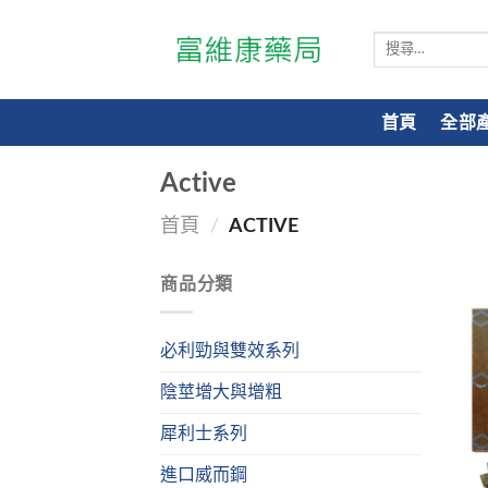
搜
尋
關
鍵
首頁
全部
字:
Active
首頁
/
ACTIVE
商品分類
必利勁與雙效系列
陰莖增大與增粗
犀利士系列
進口威而鋼