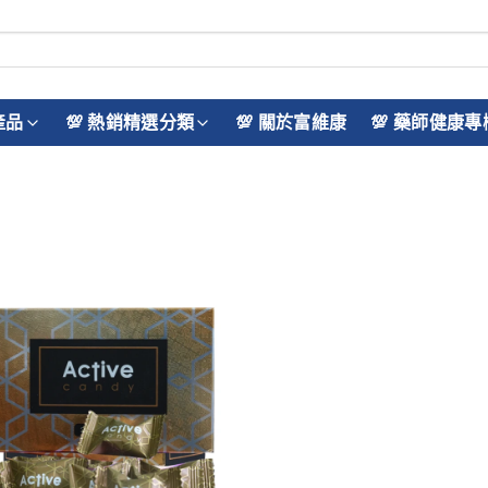
產品
💯 熱銷精選分類
💯 關於富維康
💯 藥師健康專