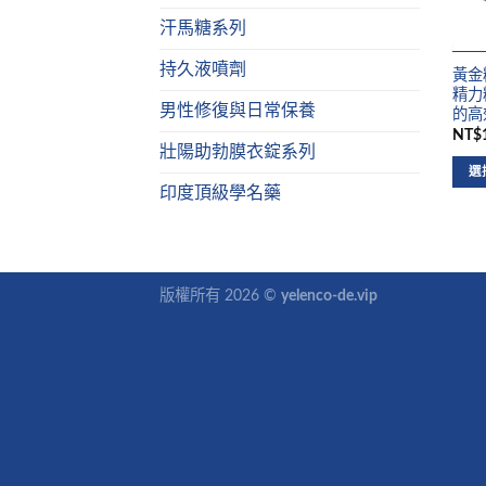
汗馬糖系列
持久液噴劑
黃金糖
精力
男性修復與日常保養
的高
NT$1
壯陽助勃膜衣錠系列
選
印度頂級學名藥
版權所有 2026 ©
yelenco-de.vip