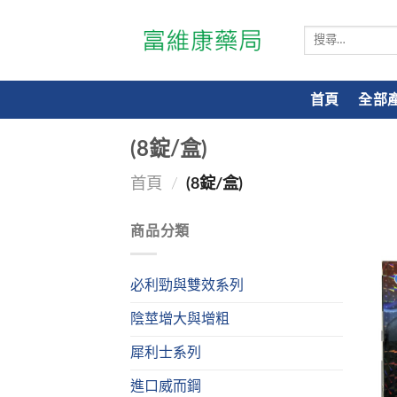
搜
尋
關
鍵
首頁
全部
字:
(8錠/盒)
首頁
/
(8錠/盒)
商品分類
必利勁與雙效系列
陰莖增大與增粗
犀利士系列
進口威而鋼