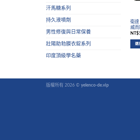
汗馬糖系列
持久液噴劑
衛達
威而鋼
男性修復與日常保養
NT$1
壯陽助勃膜衣錠系列
選
印度頂級學名藥
版權所有 2026 ©
yelenco-de.vip