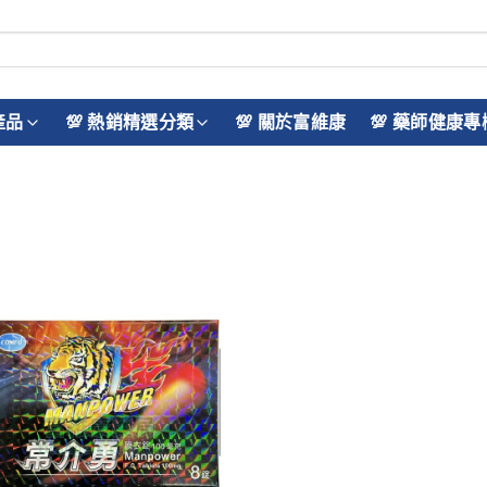
產品
💯 熱銷精選分類
💯 關於富維康
💯 藥師健康專