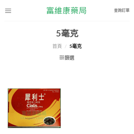
查詢訂單
5毫克
首頁
/
5毫克
篩選