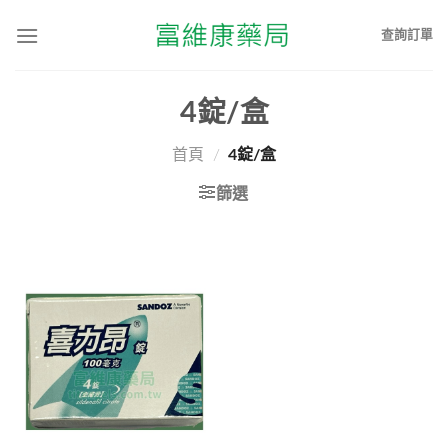
查詢訂單
4錠/盒
首頁
/
4錠/盒
篩選