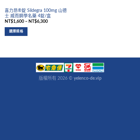
喜力昂®錠 Sildegra 100mg 山德
士 威而鋼學名藥 4錠/盒
NT$1,600 – NT$6,300
選擇規格
版權所有 2026 ©
yelenco-de.vip