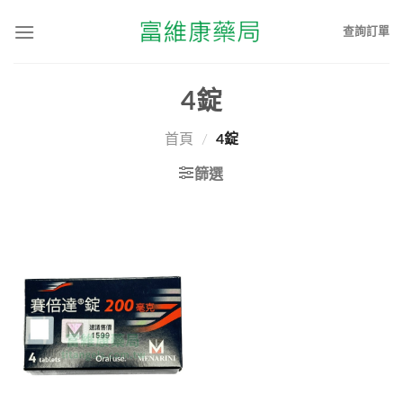
查詢訂單
4錠
首頁
/
4錠
篩選