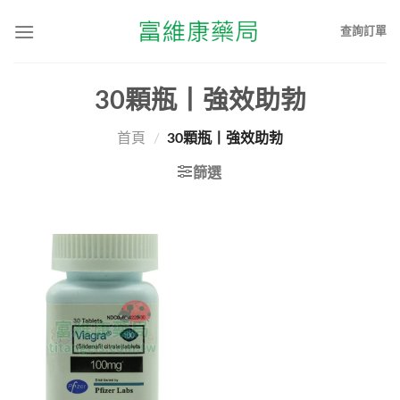
查詢訂單
30顆瓶丨強效助勃
首頁
/
30顆瓶丨強效助勃
篩選