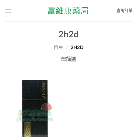
查詢訂單
2h2d
首頁
/
2H2D
篩選