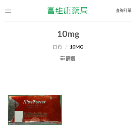
查詢訂單
10mg
首頁
/
10MG
篩選