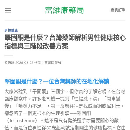
查詢訂單
男性健康
睪固酮是什麼？台灣藥師解析男性健康核心
指標與三階段改善方案
發佈於
2026-06-22
作者：
富維康藥局
睪固酮是什麼？一位台灣藥師的在地化解讀
大家常聽到「睪固酮」三個字，但你真的了解它嗎？在台灣
臨床觀察中，許多老司機一提到「性福感下滑」「開車變
慢」「噴發力不足」，第一反應往往是找威而鋼或犀利士，
卻忽略了一個更根本的生理引擎——睪固酮
（Testosterone）。這不是只有健美選手才需要關心的數
值，而是每位男性從30歲起就該定期關注的健康指標。它由