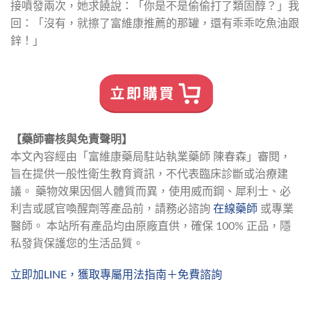
接噴發兩次，她求饒說：「你是不是偷偷打了類固醇？」我
回：「沒有，就擦了富維康推薦的那罐，還有乖乖吃魚油跟
鋅！」
【藥師審核與免責聲明】
本文內容經由「富維康藥局駐站執業藥師 陳春森」審閱，
旨在提供一般性衛生教育資訊，不代表臨床診斷或治療建
議。 藥物效果因個人體質而異，使用威而鋼、犀利士、必
利吉或感官喚醒劑等產品前，請務必諮詢 
在線藥師
 或專業
醫師。 本站所有產品均由原廠直供，確保 100% 正品，隱
私發貨保護您的生活品質。
立即加LINE，獲取專屬用法指南＋免費諮詢