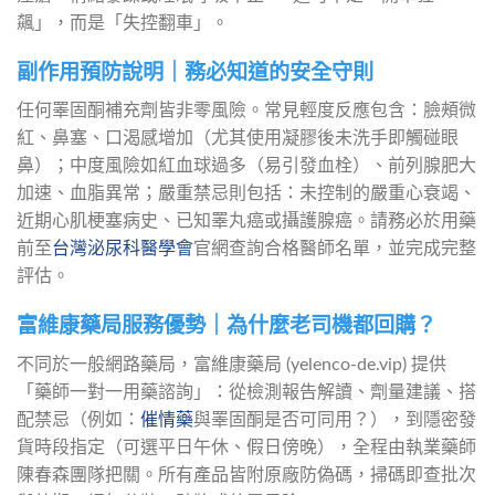
飆」，而是「失控翻車」。
副作用預防說明｜務必知道的安全守則
任何睪固酮補充劑皆非零風險。常見輕度反應包含：臉頰微
紅、鼻塞、口渴感增加（尤其使用凝膠後未洗手即觸碰眼
鼻）；中度風險如紅血球過多（易引發血栓）、前列腺肥大
加速、血脂異常；嚴重禁忌則包括：未控制的嚴重心衰竭、
近期心肌梗塞病史、已知睪丸癌或攝護腺癌。請務必於用藥
前至
台灣泌尿科醫學會
官網查詢合格醫師名單，並完成完整
評估。
富維康藥局服務優勢｜為什麼老司機都回購？
不同於一般網路藥局，富維康藥局 (yelenco-de.vip) 提供
「藥師一對一用藥諮詢」：從檢測報告解讀、劑量建議、搭
配禁忌（例如：
催情藥
與睪固酮是否可同用？），到隱密發
貨時段指定（可選平日午休、假日傍晚），全程由執業藥師
陳春森團隊把關。所有產品皆附原廠防偽碼，掃碼即查批次