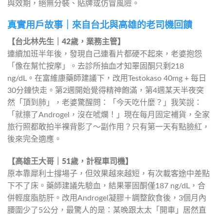
與效期，絕無分裝、貼牌或仿冒風險。
真實用戶故事｜來自台北與高雄的老司機回饋
【台北林先生｜42歲，業務主管】
連續加班半年後，發現自己連看片都硬不起來，老婆抱怨
「像在幫忙按摩」。去診所抽血才知睪固酮只剩218 
ng/dL。在富維康藥師建議下，改用Testokaso 40mg + 每日
30分鐘快走。第2週開始覺得精神飽滿，第4週某天半夜突
然「頂到肺」，老婆驚醒問：「今天吃什麼？」我笑說：
「就擦了Androgel，沒在唬爛！」現在每月固定補貨，全家
旅行照都敢拍半裸背影了～副作用？只有第一天有點臉紅，
後來完全適應。
【高雄王大哥｜51歲，計程車司機】
原本靠犀利士撐場子，但效果越來越短，有次載客途中差點
下不了床。藥師建議先驗血，結果睪固酮僅187 ng/dL，合
併輕度脂肪肝。改用Androgel凝膠＋調整飲食後，3個月內
腰圍少了5公分，最驚人的是：某晚跟太太「開車」居然直