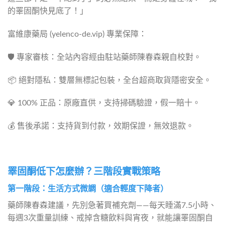
的睪固酮快見底了！」
富維康藥局 (yelenco-de.vip) 專業保障：
🛡️ 專家審核：全站內容經由駐站藥師陳春森親自校對。
📦 絕對隱私：雙層無標記包裝，全台超商取貨隱密安全。
💎 100% 正品：原廠直供，支持掃碼驗證，假一賠十。
💰 售後承諾：支持貨到付款，效期保證，無效退款。
睪固酮低下怎麼辦？三階段實戰策略
第一階段：生活方式微調（適合輕度下降者）
藥師陳春森建議，先別急著買補充劑——每天睡滿7.5小時、
每週3次重量訓練、戒掉含糖飲料與宵夜，就能讓睪固酮自