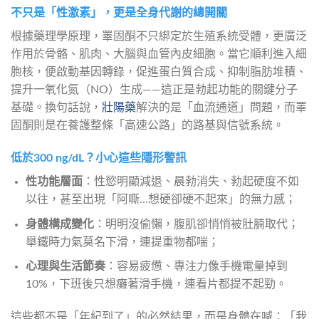
不只是「性激素」，更是全身代謝的總開關
根據藥理學原理，睪固酮不只綁定於生殖系統受體，更廣泛
作用於骨骼、肌肉、大腦與血管內皮細胞。當它順利進入細
胞核，便啟動基因轉錄，促進蛋白質合成、抑制脂肪堆積、
提升一氧化氮（NO）生成——這正是勃起功能的關鍵分子
基礎。換句話說，
壯陽藥
解決的是「血流通道」問題，而睪
固酮則是在養護整條「高速公路」的路基與信號系統。
低於300 ng/dL？小心這些隱形警訊
性功能層面
：性慾明顯減退、晨勃消失、勃起硬度不如
以往，甚至出現「阿嘶…想硬卻硬不起來」的無力感；
身體構成變化
：明明沒偷懶，腹肌卻悄悄被肚腩取代；
舉鐵時力氣莫名下滑，連提重物都喘；
心理與生活節奏
：容易疲憊、專注力像手機電量掉到
10%，下班後只想癱著滑手機，連看片都提不起勁。
這些都不是「年紀到了」的必然結果，而是身體在喊：「我