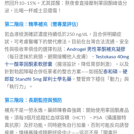
然回升10–15%。尤其提醒：熬夜會直接壓制睪固酮峰值分
泌，比喝一杯威士忌還傷！
第二階段：精準補充（需專業評估）
若血液檢測確認濃度持續低於250 ng/dL，且合併明顯症
狀，可考慮醫囑下的替代療法。目前在台灣合法流通、安全
性與吸收率俱佳的選擇包括：
Androgel 男性睪酮補充凝膠
（每日塗抹於肩頸，避開接觸他人皮膚）、
Testokaso 40mg 
十一酸睪固酮素軟膠囊
（腸溶設計，降低胃部刺激），以及
針對勃起障礙合併低睪者的整合方案——如搭配
泰和碩 – 硬
郎錠 Standfil 5mg 犀利士學名藥
，雙管齊下穩住「動力」與
「執行力」。
第三階段：長期監控與預防
補充不是一勞永逸。藥師陳春森強調：開始使用睪固酮產品
後，須每3個月追蹤紅血球容積（HCT）、PSA（攝護腺特
異抗原）及肝功能。同時避免自行加量，否則可能反向誘發
痤瘡、情緒暴躁或睡眠呼吸中止——這可不是「開車狂