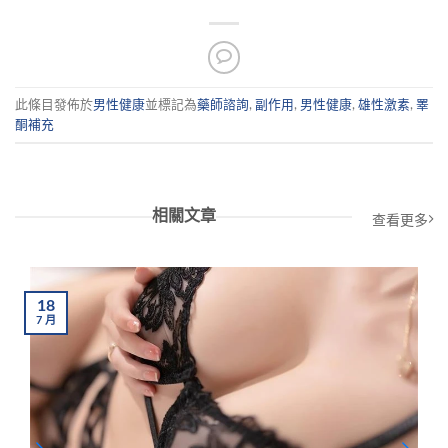
此條目發佈於
男性健康
並標記為
藥師諮詢
,
副作用
,
男性健康
,
雄性激素
,
睪
酮補充
相關文章
查看更多
18
7
月