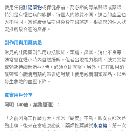
使用任何
壯陽藥物
或保健品前，務必諮詢專業醫師或藥師，
特別是有慢性病的族群。每個人的體質不同，適合的產品也
大不相同。富維康藥局提供免費在線諮詢，根據您的個人狀
況推薦最合適的產品。
副作用與用藥禁忌
常見的壯陽藥副作用包括臉紅、頭痛、鼻塞、消化不良等，
通常會在幾小時內自然緩解。但若出現視力模糊、聽力異常
或勃起持續超過4小時，必須立即就醫。另外，正在服用硝
酸鹽類心臟病用藥的患者絕對禁止使用威而鋼類產品，以免
發生危險的血壓下降。
真實用戶分享
阿明（40歲，業務經理）：
「之前因為工作壓力大，常常『硬度』不夠，跟女友那次差
點出糗。後來在富維康諮詢，藥師推薦試試
永春糖
。第一次