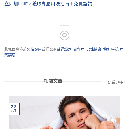
立即加LINE，獲取專屬用法指南＋免費諮詢
此條目發佈於
男性健康
並標記為
藥師諮詢
,
副作用
,
男性健康
,
勃起障礙
,
用
藥禁忌
相關文章
查看更多
22
7
月