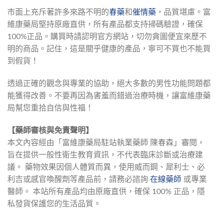
市面上充斥著許多來路不明的
春藥
和
催情藥
，品質堪慮。富
維康藥局堅持原廠直供，所有產品都支持掃碼驗證，確保
100%正品。購買時請認明官方網站，切勿貪圖便宜來歷不
明的商品。記住，這是關乎健康的產品，寧可不買也不能買
到假貨！
透過正確的觀念與專業的協助，絕大多數的男性功能問題都
能獲得改善。不要再因為害羞而錯過治療時機，讓富維康藥
局幫您重拾自信與性福！
【藥師審核與免責聲明】
本文內容經由「富維康藥局駐站執業藥師 陳春森」審閱，
旨在提供一般性衛生教育資訊，不代表臨床診斷或治療建
議。 藥物效果因個人體質而異，使用威而鋼、犀利士、必
利吉或感官喚醒劑等產品前，請務必諮詢 
在線藥師
 或專業
醫師。 本站所有產品均由原廠直供，確保 100% 正品，隱
私發貨保護您的生活品質。