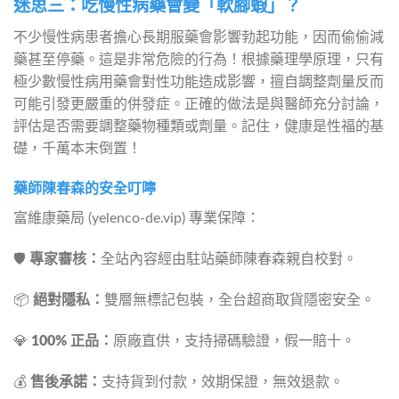
迷思三：吃慢性病藥會變「軟腳蝦」？
不少慢性病患者擔心長期服藥會影響勃起功能，因而偷偷減
藥甚至停藥。這是非常危險的行為！根據藥理學原理，只有
極少數慢性病用藥會對性功能造成影響，擅自調整劑量反而
可能引發更嚴重的併發症。正確的做法是與醫師充分討論，
評估是否需要調整藥物種類或劑量。記住，健康是性福的基
礎，千萬本末倒置！
藥師陳春森的安全叮嚀
富維康藥局 (yelenco-de.vip) 專業保障：
🛡️ 
專家審核：
全站內容經由駐站藥師陳春森親自校對。
📦 
絕對隱私：
雙層無標記包裝，全台超商取貨隱密安全。
💎 
100% 正品：
原廠直供，支持掃碼驗證，假一賠十。
💰 
售後承諾：
支持貨到付款，效期保證，無效退款。