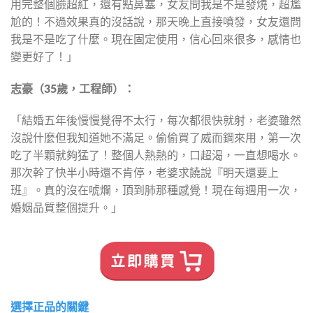
用完整個臉超紅，還有點鼻塞，女友問我是不是發燒，超尷
尬的！不過效果真的沒話說，那天晚上直接噴發，女友還問
我是不是吃了什麼。現在固定使用，信心回來很多，感情也
變更好了！」
志豪（35歲，工程師）：
「結婚五年後慢慢覺得不太行，每次都很快就射，老婆雖然
沒說什麼但我知道她不滿足。偷偷買了威而鋼來用，第一次
吃了半顆就夠猛了！整個人熱熱的，口超渴，一直想喝水。
那次幹了快半小時還不肯停，老婆求饒說『明天還要上
班』。真的沒在唬爛，頂到肺那種感覺！現在每週用一次，
婚姻品質整個提升。」
選擇正品的關鍵