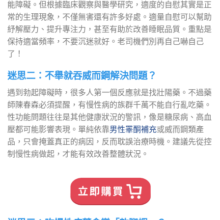
能障礙。但根據臨床觀察與醫學研究，適度的自慰其實是正
常的生理現象，不僅無害還有許多好處。適量自慰可以幫助
紓解壓力、提升專注力，甚至有助於改善睡眠品質。重點是
保持適當頻率，不要沉迷就好。老司機們別再自己嚇自己
了！
迷思二：不舉就吞
威而鋼
解決問題？
遇到勃起障礙時，很多人第一個反應就是找壯陽藥。不過藥
師陳春森必須提醒，有慢性病的族群千萬不能自行亂吃藥。
性功能問題往往是其他健康狀況的警訊，像是糖尿病、高血
壓都可能影響表現。單純依靠
男性睪酮補充
或威而鋼類產
品，只會掩蓋真正的病因，反而耽誤治療時機。建議先從控
制慢性病做起，才能有效改善整體狀況。