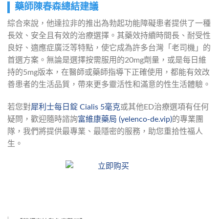
藥師陳春森總結建議
綜合來說，他達拉非的推出為勃起功能障礙患者提供了一種
長效、安全且有效的治療選擇。其藥效持續時間長、耐受性
良好、適應症廣泛等特點，使它成為許多台灣「老司機」的
首選方案。無論是選擇按需服用的20mg劑量，或是每日維
持的5mg版本，在醫師或藥師指導下正確使用，都能有效改
善患者的生活品質，帶來更多靈活性和滿意的性生活體驗。
若您對
犀利士每日錠 Cialis 5毫克
或其他ED治療選項有任何
疑問，歡迎隨時諮詢
富維康藥局 (yelenco-de.vip)
的專業團
隊，我們將提供最專業、最隱密的服務，助您重拾性福人
生。