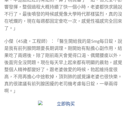
車，中途臉紅紅的有點熱，鼻子稍微塞了一點，但完全不影
響發揮，整個過程大概持續了快一個小時，老婆都快求饒說
不行了。最後噴發的時候感覺像大學時代那樣猛烈，真的沒
在唬爛的，現在每週都固定會吃一次，感覺性福感完全回來
了。」
小傑（45歲，工程師）：「醫生開給我的是5mg每日錠，說
是我有前列腺問題要長期调理。剛開始有點擔心副作用，結
果吃了兩週後，除了剛前兩天會覺得口渴、偶爾腰痠以外，
後面完全沒問題。現在每天早上起來都有明顯的晨勃，感覺
整個人精神都變好了。跟老婆做愛的時候，勃起維持度很
高，不用再擔心中途軟掉，頂到肺的感覺讓老婆也很快樂。
真的很建議有前列腺困擾的老司機考慮每日錠，一舉兩得
啊。」