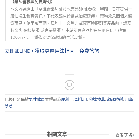
【藥師審核與免責聲明】
本文內容經由「富維康藥局駐站執業藥師 陳春森」審閱，旨在提供一
般性衛生教育資訊，不代表臨床診斷或治療建議。 藥物效果因個人體
質而異，使用威而鋼、犀利士、必利吉或感官喚醒劑等產品前，請務
必諮詢
在線藥師
或專業醫師。 本站所有產品均由原廠直供，確保
100% 正品，隱私發貨保護您的生活品質。
立即加LINE，獲取專屬用法指南＋免費諮詢
此條目發佈於
男性健康
並標記為
犀利士
,
副作用
,
他達拉非
,
勃起障礙
,
用藥
禁忌
相關文章
查看更多