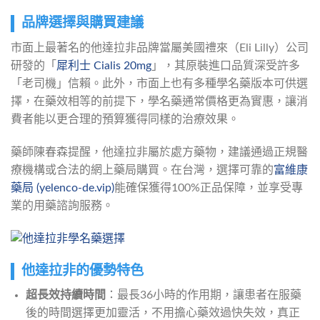
品牌選擇與購買建議
市面上最著名的他達拉非品牌當屬美國禮來（Eli Lilly）公司
研發的「
犀利士 Cialis 20mg
」，其原裝進口品質深受許多
「老司機」信賴。此外，市面上也有多種學名藥版本可供選
擇，在藥效相等的前提下，學名藥通常價格更為實惠，讓消
費者能以更合理的預算獲得同樣的治療效果。
藥師陳春森提醒，他達拉非屬於處方藥物，建議通過正規醫
療機構或合法的網上藥局購買。在台灣，選擇可靠的
富維康
藥局 (yelenco-de.vip)
能確保獲得100%正品保障，並享受專
業的用藥諮詢服務。
他達拉非的優勢特色
超長效持續時間
：最長36小時的作用期，讓患者在服藥
後的時間選擇更加靈活，不用擔心藥效過快失效，真正