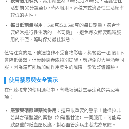
按需服用模式
：常用劑量為10毫克或20毫克，建議在性
活動前30分鐘至1小時內服用。這種方式適合性生活頻率
較低的男性。
每日低劑量服用
：5毫克或2.5毫克的每日劑量，適合需
要經常進行性生活的「老司機」，避免每次都要臨時服
用的不便，隨時保持最佳狀態。
值得注意的是，他達拉非不受食物影響，與餐點一起服用不
會降低藥效。但藥師陳春森特別提醒，應避免與大量酒精同
服，因為這可能增加副作用發生的風險，影響整體體驗。
使用禁忌與安全警示
在他達拉非的使用過程中，有幾項絕對需要注意的禁忌事
項：
嚴禁與硝酸鹽藥物併用
：這是最重要的警示！他達拉非
若與含硝酸鹽的藥物（如硝酸甘油）一同服用，可能導
致嚴重的低血壓反應，對心血管疾病患者尤為危險。