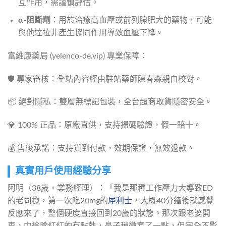
互作用，需謹慎評估。
α-阻斷劑
：用於治療高血壓或前列腺肥大的藥物，可能
與他達拉非產生協同作用導致血壓下降。
富維康藥局 (yelenco-de.vip) 專業保障：
🛡️ 專家審核：全站內容經由駐站藥師陳春森親自校對。
📦 絕對隱私：雙層無標記包裝，全台超商取貨隱密安全。
💎 100% 正品：原廠直供，支持掃碼驗證，假一賠十。
💰 售後承諾：支持貨到付款，效期保證，無效退款。
真實用戶使用經驗分享
阿明（38歲，業務經理）：「我是那種工作壓力大導致ED
的老司機，第一次吃20mg的
犀利士
，大概40分鐘後就感覺
反應來了，整個硬度直接回到20歲的狀態。那次跟老婆開