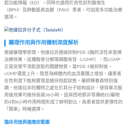
起功能障礙（ED），同時也適用於良性前列腺增生
（BPH）及肺動脈高血壓（PAH）患者，可說是多功能治療
選項。
藥理作用與作用機制深度解析
根據藥理學原理，他達拉非通過抑制PDE-5酶的活性來發揮
治療效果。這種酶會分解環磷酸鳥苷（cGMP），而cGMP
正是促使平滑肌放鬆的關鍵物質。當PDE-5被抑制後，
cGMP濃度上升，陰莖海綿體內的血流量隨之增加，讓患者
在性刺激下能夠實現並維持勃起狀態。藥師陳春森特別強
調，他達拉非的獨特之處在於其分子結构設計，使得單次服
用後效果可維持長達36小時，這與西地那非等傳統ED藥物
的4到6小時作用時間形成了鮮明對比，為患者提供更彈性的
「開車」時機選擇。
臨床用途與適應症範圍