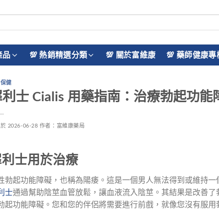
產品
💯 熱銷精選分類
💯 關於富維康
💯 藥師健康專
品保健
犀利士 Cialis 用藥指南：治療勃起
佈於
2026-06-28
作者：
富維康藥局
犀利士用於治療
性勃起功能障礙，也稱為陽痿。這是一個男人無法得到或維持一
利士
通過幫助陰莖血管放鬆，讓血液流入陰莖。其結果是改善了
勃起功能障礙。您和您的伴侶將需要進行前戲，就像您沒有服用