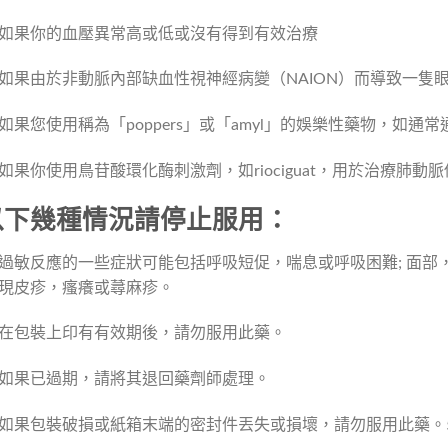
如果你的血壓異常高或低或沒有得到有效治療
如果由於非動脈內部缺血性視神經病變（NAION）而導致一隻
如果您使用稱為「poppers」或「amyl」的娛樂性藥物，如
如果你使用鳥苷酸環化酶刺激劑，如riociguat，用於治療肺動
以下幾種情況請停止服用：
過敏反應的一些症狀可能包括呼吸短促，喘息或呼吸困難; 面部
現皮疹，瘙癢或蕁麻疹。
在包裝上印有有效期後，請勿服用此藥。
如果已過期，請將其退回藥劑師處理。
如果包裝破損或紙箱末端的密封件丟失或損壞，請勿服用此藥。