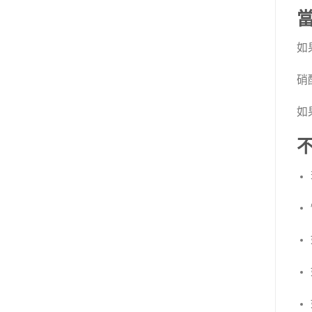
如
硝
如