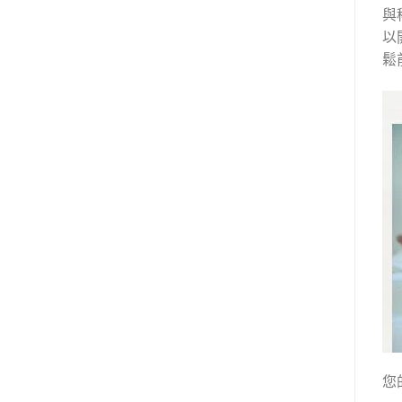
與
以
鬆
您