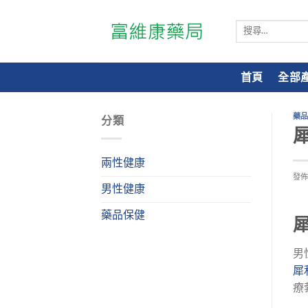
搜
尋
關
鍵
首頁
全部
字:
藥
分類
兩性健康
發
男性健康
藥品保健
男
犀
療