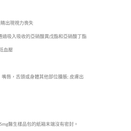
眼睛出現視力喪失
通常通過吸入吸收的亞硝酸異戊酯和亞硝酸丁酯
脈低血壓
，嘴唇，舌頭或身體其他部位腫脹; 皮膚出
5mg醫生樣品包的紙箱末端沒有密封。