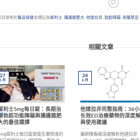
條目發佈於
藥品保健
並標記為
犀利士
,
攝護腺肥大
,
他達拉非
,
勃起障礙
,
用藥禁忌
相關文章
27
24
6
月
6
月
犀利士5mg每日錠：長期治
他達拉非完整指南：36小
療勃起功能障礙與攝護腺肥
长效ED治療藥物的深度
大的最佳選擇
與使用建議
5mg犀利士每日錠是衛生署核准的
藥師陳春森深度解析他達拉非