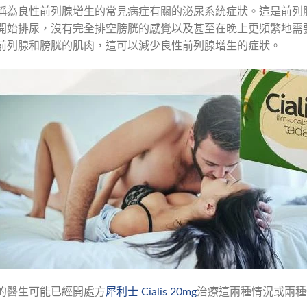
稱為良性前列腺增生的常見病症有關的泌尿系統症狀。這是前列
開始排尿，沒有完全排空膀胱的感覺以及甚至在晚上更頻繁地需
前列腺和膀胱的肌肉，這可以減少良性前列腺增生的症狀。
的醫生可能已經開處方
犀利士 Cialis 20mg
治療這兩種情況或兩種