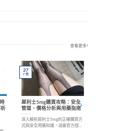
查看更多
27
27
7
月
7
月
時
犀利士5mg購買攻略：安全
犀利士36小時
解析
管道、價格分析與用藥指南
專業藥師解析
治療效果
深入解析犀利士5mg的正確購買方
式與安全用藥知識，涵蓋官方授權
深入解析犀利士他