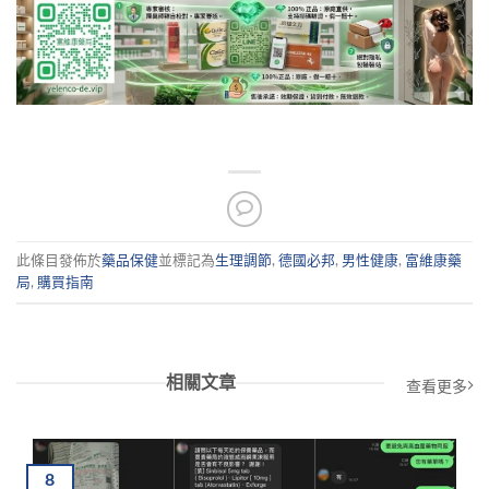
此條目發佈於
藥品保健
並標記為
生理調節
,
德國必邦
,
男性健康
,
富維康藥
局
,
購買指南
相關文章
查看更多
8