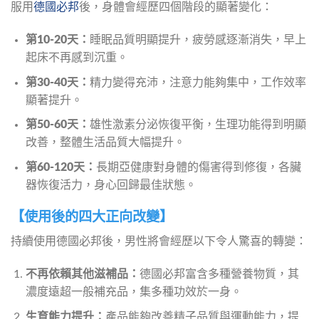
服用
德國必邦
後，身體會經歷四個階段的顯著變化：
第10-20天：
睡眠品質明顯提升，疲勞感逐漸消失，早上
起床不再感到沉重。
第30-40天：
精力變得充沛，注意力能夠集中，工作效率
顯著提升。
第50-60天：
雄性激素分泌恢復平衡，生理功能得到明顯
改善，整體生活品質大幅提升。
第60-120天：
長期亞健康對身體的傷害得到修復，各臟
器恢復活力，身心回歸最佳狀態。
【使用後的四大正向改變】
持續使用德國必邦後，男性將會經歷以下令人驚喜的轉變：
不再依賴其他滋補品：
德國必邦富含多種營養物質，其
濃度遠超一般補充品，集多種功效於一身。
生育能力提升：
產品能夠改善精子品質與運動能力，提