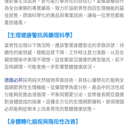
僅影響生活品質，更可能打擊男性的自信心。富維康藥局作
為全台連鎖的專業藥局，致力於協助男性找回生理機能的最
佳狀態，透過科學化的產品與專業諮詢，讓每一位男性都能
重拾雄風。
【生理健康警訊與藥理科學】
當男性出現以下情況時，應該警覺身體發出的求救訊號：持
續性的疲勞感、睡眠品質下降、工作時注意力渙散，以及在
親密關係中表現不理想。這些都是亞健康的典型徵兆，若不
及時調理，可能會進一步影響整體健康狀況。
德國必邦
採用純天然植物萃取技術，其核心優勢在於能夠全
面調節男性生理機能。從藥理學角度分析，產品中的活性成
分能夠促進血液循環、平衡荷爾蒙分泌，並修復長期亞健康
對身體造成的損害。這種全方位的生理調節機制，使得德國
必邦能夠從根本上改善男性的整體健康狀態。
【身體轉化過程與階段性改善】