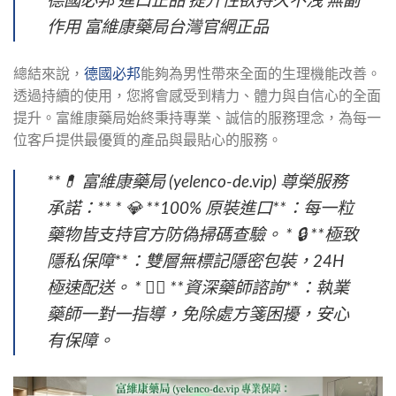
德國必邦 進口正品 提升性欲持久不洩 無副
作用 富維康藥局台灣官網正品
總結來說，
德國必邦
能夠為男性帶來全面的生理機能改善。
透過持續的使用，您將會感受到精力、體力與自信心的全面
提升。富維康藥局始終秉持專業、誠信的服務理念，為每一
位客戶提供最優質的產品與最貼心的服務。
**💊 富維康藥局 (yelenco-de.vip) 尊榮服務
承諾：** * 💎 **100% 原裝進口**：每一粒
藥物皆支持官方防偽掃碼查驗。 * 🔒 **極致
隱私保障**：雙層無標記隱密包裝，24H 
極速配送。 * 👨‍⚕️ **資深藥師諮詢**：執業
藥師一對一指導，免除處方箋困擾，安心
有保障。