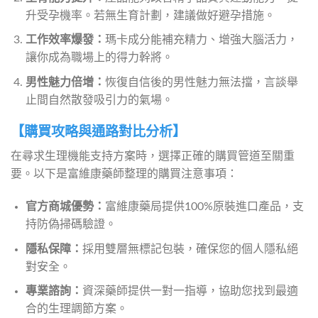
升受孕機率。若無生育計劃，建議做好避孕措施。
工作效率爆發：
瑪卡成分能補充精力、增強大腦活力，
讓你成為職場上的得力幹將。
男性魅力倍增：
恢復自信後的男性魅力無法擋，言談舉
止間自然散發吸引力的氣場。
【購買攻略與通路對比分析】
在尋求生理機能支持方案時，選擇正確的購買管道至關重
要。以下是富維康藥師整理的購買注意事項：
官方商城優勢：
富維康藥局提供100%原裝進口產品，支
持防偽掃碼驗證。
隱私保障：
採用雙層無標記包裝，確保您的個人隱私絕
對安全。
專業諮詢：
資深藥師提供一對一指導，協助您找到最適
合的生理調節方案。