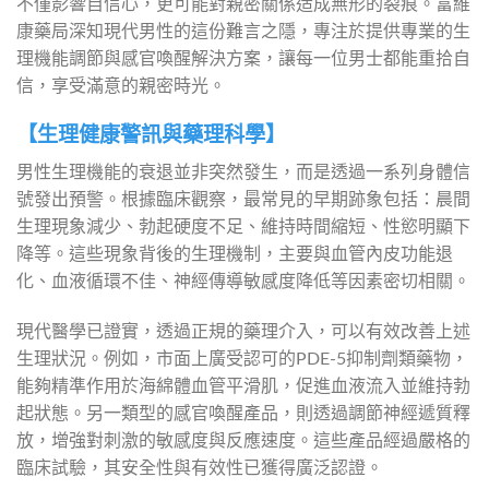
不僅影響自信心，更可能對親密關係造成無形的裂痕。富維
康藥局深知現代男性的這份難言之隱，專注於提供專業的生
理機能調節與感官喚醒解決方案，讓每一位男士都能重拾自
信，享受滿意的親密時光。
【生理健康警訊與藥理科學】
男性生理機能的衰退並非突然發生，而是透過一系列身體信
號發出預警。根據臨床觀察，最常見的早期跡象包括：晨間
生理現象減少、勃起硬度不足、維持時間縮短、性慾明顯下
降等。這些現象背後的生理機制，主要與血管內皮功能退
化、血液循環不佳、神經傳導敏感度降低等因素密切相關。
現代醫學已證實，透過正規的藥理介入，可以有效改善上述
生理狀況。例如，市面上廣受認可的PDE-5抑制劑類藥物，
能夠精準作用於海綿體血管平滑肌，促進血液流入並維持勃
起狀態。另一類型的感官喚醒產品，則透過調節神經遞質釋
放，增強對刺激的敏感度與反應速度。這些產品經過嚴格的
臨床試驗，其安全性與有效性已獲得廣泛認證。