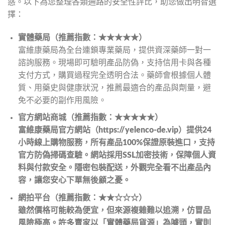
惑。以下為您整理各類通路的安全性評比，助您做出明智選
擇：
實體藥局（推薦指數：★★★★★）
富維康藥局為全台連鎖專業藥局，提供資深藥師一對一
諮詢服務。現場即可驗明產品防偽，支持信用卡與各種
支付方式，購買過程完全透明合法。藥師會根據個人體
質、用藥史與健康狀況，推薦最適合的產品與劑量，避
免不必要的副作用風險。
官方網站商城（推薦指數：★★★★★）
富維康藥局官方網站（https://yelenco-de.vip）提供24
小時線上購物服務，所有產品100%保證原裝進口，支持
官方防偽掃碼查驗。網站採用SSL加密技術，保障個人資
料與付款安全。隱密包裝配送，外觀完全看不出產品內
容，讓您安心下單無後顧之憂。
網拍平台（推薦指數：★★☆☆☆）
雖然價格可能較為便宜，但來源複雜難以追溯，仿冒品
風險極高。許多賣家以「實體藥局貨源」為噱頭，實則