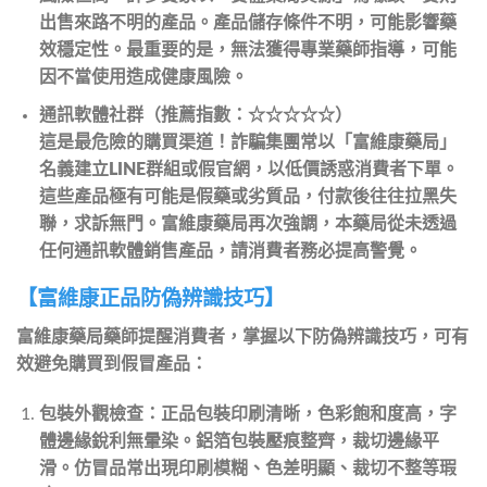
出售來路不明的產品。產品儲存條件不明，可能影響藥
效穩定性。最重要的是，無法獲得專業藥師指導，可能
因不當使用造成健康風險。
通訊軟體社群（推薦指數：☆☆☆☆☆）
這是最危險的購買渠道！詐騙集團常以「富維康藥局」
名義建立LINE群組或假官網，以低價誘惑消費者下單。
這些產品極有可能是假藥或劣質品，付款後往往拉黑失
聯，求訴無門。富維康藥局再次強調，本藥局從未透過
任何通訊軟體銷售產品，請消費者務必提高警覺。
【富維康正品防偽辨識技巧】
富維康藥局藥師提醒消費者，掌握以下防偽辨識技巧，可有
效避免購買到假冒產品：
包裝外觀檢查：正品包裝印刷清晰，色彩飽和度高，字
體邊緣銳利無暈染。鋁箔包裝壓痕整齊，裁切邊緣平
滑。仿冒品常出現印刷模糊、色差明顯、裁切不整等瑕