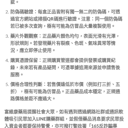
疵。
防偽碼驗證：每盒正品皆附有獨一無二的防偽碼，可透
過官方網站或掃描QR碼進行驗證。注意：同一個防偽碼
若已被多次查詢，極有可能為仿冒品大量複製使用。
藥片外觀觀察：正品藥片顏色均勻，表面光滑有光澤，
形狀規則。若發現藥片有裂痕、色斑、氣味異常等情
況，應立即停止使用。
購買憑證保留：正規購買管道都會提供發票或購買紀
錄，未來若有產品疑問，可憑單據追溯來源並申請售後
服務。
價格合理性判斷：若售價遠低於市價（例如打三折、五
折），極有可能為仿冒品。正品藥品成本穩定，正規通
路價格差距不應過大。
富維康藥局提醒社會大眾，如有遇到透過網路社群或通訊軟
體吸引民眾加入LINE購藥群組，並假借藥品消息要求民眾投
入資金者都要保持警覺，亦可撥打警政署「165反詐騙專