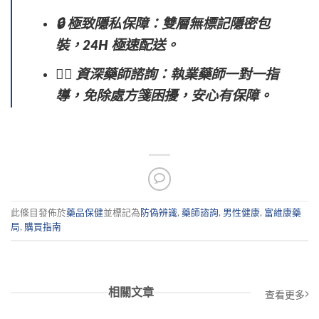
🔒 極致隱私保障：雙層無標記隱密包
裝，24H 極速配送。
👨‍⚕️ 資深藥師諮詢：執業藥師一對一指
導，免除處方箋困擾，安心有保障。
此條目發佈於
藥品保健
並標記為
防偽辨識
,
藥師諮詢
,
男性健康
,
富維康藥
局
,
購買指南
相關文章
查看更多