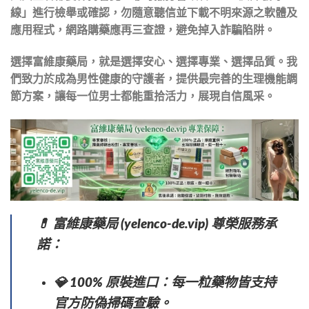
線」進行檢舉或確認，勿隨意聽信並下載不明來源之軟體及
應用程式，網路購藥應再三查證，避免掉入詐騙陷阱。
選擇富維康藥局，就是選擇安心、選擇專業、選擇品質。我
們致力於成為男性健康的守護者，提供最完善的生理機能調
節方案，讓每一位男士都能重拾活力，展現自信風采。
💊 富維康藥局 (yelenco-de.vip) 尊榮服務承
諾：
💎 100% 原裝進口：每一粒藥物皆支持
官方防偽掃碼查驗。