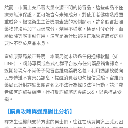
然而，市面上充斥著大量來源不明的仿冒品，這些產品不僅
療效無法保證，更可能含有未知成分，對使用者健康造成嚴
重威脅。根據衛生主管機關查獲的案例顯示，許多假冒壯陽
藥物非法添加了西藥成分，劑量不穩定，極易引發心悸、血
壓驟降等嚴重副作用。這就是為什麼選擇正規管道購買的重
要性不亞於產品本身。
富維康藥局嚴正聲明，本藥局從未透過任何通訊軟體（如
LINE）、粉絲專頁或各式社群平台散布任何藥品銷售訊息。
近期發現有不肖份子假冒富維康藥局名義，利用通訊軟體向
民眾傳送不實藥品訊息，提醒消費者切勿輕信受騙。富維康
藥局已針對詐騙集團冒名之不法行為採取法律行動，請消費
者如有詐騙疑慮時，撥打反詐騙諮詢專線165，以免權益受
損。
【購買攻略與通路對比分析】
尋求生理機能支持方案的男士們，往往在購買渠道上感到困