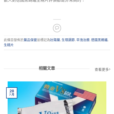
數人對德國黑螞蟻生精片評價都是非常高的！
此條目發佈於
藥品保健
並標記為
壯陽藥
,
生理調節
,
早洩治療
,
德國黑螞蟻
,
生精片
相關文章
查看更多
28
7
月