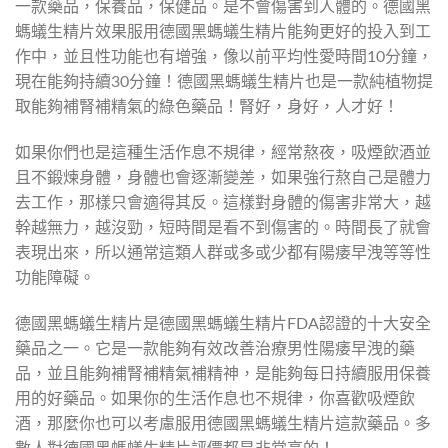
一款藥品，保養品，保健品。是不會傷害到人體的。德國黑
螞蟻生精片效果服用德國黑螞蟻生精片能夠更好的投入到工
作中，並且性功能也有增強，像以前平均性愛時間10分鐘，
現在能夠持續30分鐘！德國黑螞蟻生精片也是一款純植物提
取能夠補腎補精氣的綠色藥品！腎好，身好，人才好！
如果你們也是這種生活作息不規律，經常熬夜，吸煙飲酒並
且不鍛煉身體，身體也會逐漸變差，如果強行熬自己是體力
去工作，那樣只會適得其反。這樣對身體的傷害非常大，越
幹越無力，越沒勁，短時間是看不到傷害的。時間長了就會
表現出來，所以通常這類人群或多或少都有陽痿早洩等等性
功能障礙。
德國黑螞蟻生精片是德國黑螞蟻生精片FDA認證的十大安全
藥品之一。它是一款能夠有效改善治療男性陽痿早洩的藥
品，並且能夠補腎補精氣補精神，是能夠每日持續服用保養
用的好藥品。如果你的生活作息也不規律，你喜歡吸煙飲
酒，那麼你也可以考慮服用德國黑螞蟻生精片這款藥品。多