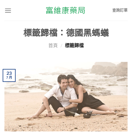
查詢訂單
標籤歸檔：
德國黑螞蟻
首頁
/
標籤歸檔
23
7
月