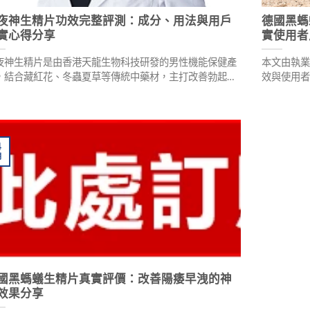
夜神生精片功效完整評測：成分、用法與用戶
德國黑螞
實心得分享
實使用者
夜神生精片是由香港天龍生物科技研發的男性機能保健產
本文由執
，結合藏紅花、冬蟲夏草等傳統中藥材，主打改善勃起功
效與使用
、延長性愛時間。產品採用獨特活性配方，作用於陰莖海
全面介紹
體組織，120小時長效作用，天然成分無副作用、不產生
意事項，
賴性。本文由執業藥師陳春森為您詳細解析功效與使用方
。
4
月
國黑螞蟻生精片真實評價：改善陽痿早洩的神
效果分享