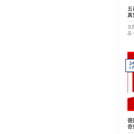
五
真
五
品
能
綿
依
法
2
3
德
奇