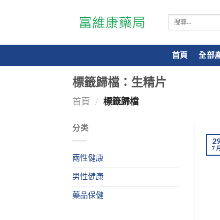
搜
尋
關
鍵
首頁
全部
字:
標籤歸檔：
生精片
首頁
/
標籤歸檔
分类
2
7
兩性健康
男性健康
藥品保健