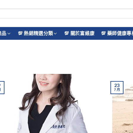
產品
💯 熱銷精選分類
💯 關於富維康
💯 藥師健康專
9
23
月
7
月