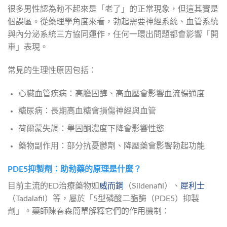
很多男性認為勃不起來是「老了」的正常現象，但這其實是
個誤區。從藥理學角度來看，勃起需要神經系統、血管系統
與內分泌系統三方協同運作，任何一環出問題都會影響「開
車」表現。
常見的生理性原因包括：
心臟血管疾病：高膽固醇、高血壓會影響血流暢通度
糖尿病：長期高血糖會損傷神經與血管
荷爾蒙失調：睾固酮濃度下降會影響性慾
藥物副作用：部分抗憂鬱劑、降壓藥會影響勃起功能
PDE5抑製劑：助勃藥的原理是什麼？
目前主流的ED治療藥物如
威而鋼
（Sildenafil）、
犀利士
（Tadalafil）等，屬於「5型磷酸二酯酶（PDE5）抑製
劑」。藥師陳春森簡單解釋它們的作用機制：