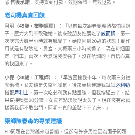
💰 
售後承諾
：支持貨到付款，效期保證，無效退款。
老司機真實回饋
阿明（45歲，業務經理）
：「以前每次跟老婆親熱都怕掉鏈
子，壓力大到不敢碰她。後來聽朋友推薦吃了
威而鋼
，第一
次吃完大概半小時就有感覺了，硬度回到20歲的狀態！副作
用就是有點臉紅、鼻塞，大概兩三小時就退了。現在每週固
定『開車』兩次，老婆說我變強了，沒在唬爛的，自信心真
的找回來了。」
小傑（38歲，工程師）
：「早洩困擾我十年，每次兩三分鐘
就缴械，女友總是失望地嘆氣。後來藥師建議我試試
必利勁
搭配
犀利士
，第一次吃必利勁有點暈眩，但我撐過去了，結
果直接噴發20分鐘！女友差點求饒說太久了。現在沒有那兩
樣藥我都不敢出門，阿嘶～真的差點下不了床。」
藥師陳春森的專業建議
ED問題在台灣越來越普遍，但卻有許多男性因為面子問題