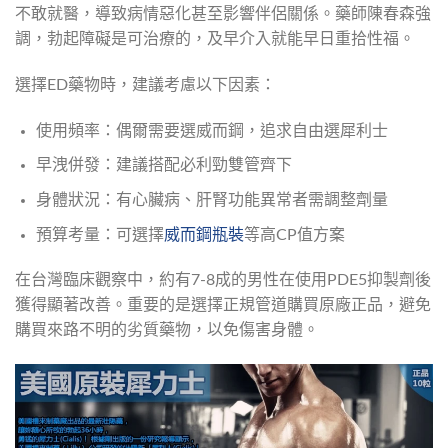
不敢就醫，導致病情惡化甚至影響伴侶關係。藥師陳春森強
調，勃起障礙是可治療的，及早介入就能早日重拾性福。
選擇ED藥物時，建議考慮以下因素：
使用頻率：偶爾需要選威而鋼，追求自由選犀利士
早洩併發：建議搭配必利勁雙管齊下
身體狀況：有心臟病、肝腎功能異常者需調整劑量
預算考量：可選擇
威而鋼瓶裝
等高CP值方案
在台灣臨床觀察中，約有7-8成的男性在使用PDE5抑製劑後
獲得顯著改善。重要的是選擇正規管道購買原廠正品，避免
購買來路不明的劣質藥物，以免傷害身體。