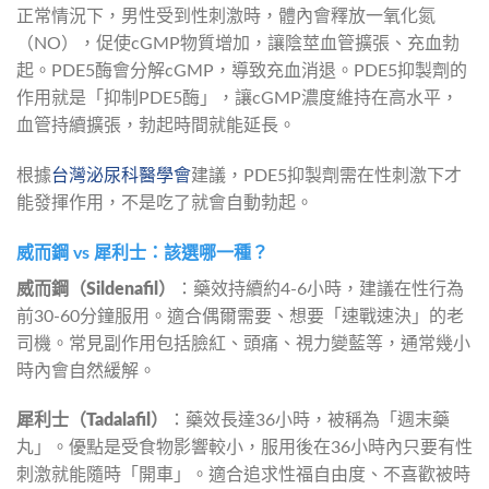
正常情況下，男性受到性刺激時，體內會釋放一氧化氮
（NO），促使cGMP物質增加，讓陰莖血管擴張、充血勃
起。PDE5酶會分解cGMP，導致充血消退。PDE5抑製劑的
作用就是「抑制PDE5酶」，讓cGMP濃度維持在高水平，
血管持續擴張，勃起時間就能延長。
根據
台灣泌尿科醫學會
建議，PDE5抑製劑需在性刺激下才
能發揮作用，不是吃了就會自動勃起。
威而鋼 vs 犀利士：該選哪一種？
威而鋼（Sildenafil）
：藥效持續約4-6小時，建議在性行為
前30-60分鐘服用。適合偶爾需要、想要「速戰速決」的老
司機。常見副作用包括臉紅、頭痛、視力變藍等，通常幾小
時內會自然緩解。
犀利士（Tadalafil）
：藥效長達36小時，被稱為「週末藥
丸」。優點是受食物影響較小，服用後在36小時內只要有性
刺激就能隨時「開車」。適合追求性福自由度、不喜歡被時