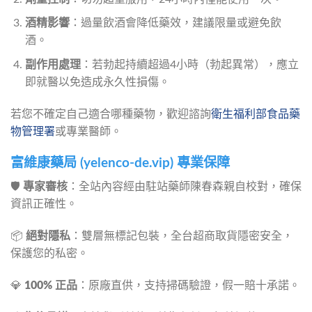
酒精影響
：過量飲酒會降低藥效，建議限量或避免飲
酒。
副作用處理
：若勃起持續超過4小時（勃起異常），應立
即就醫以免造成永久性損傷。
若您不確定自己適合哪種藥物，歡迎諮詢
衛生福利部食品藥
物管理署
或專業醫師。
富維康藥局 (yelenco-de.vip) 專業保障
🛡️ 
專家審核
：全站內容經由駐站藥師陳春森親自校對，確保
資訊正確性。
📦 
絕對隱私
：雙層無標記包裝，全台超商取貨隱密安全，
保護您的私密。
💎 
100% 正品
：原廠直供，支持掃碼驗證，假一賠十承諾。