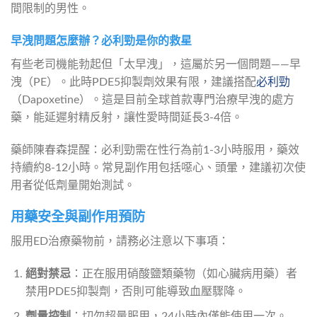
間限制的男性。
早洩問題怎麼辦？必利勁是你的救星
有些老司機能勃起但「太早洩」，這屬於另一個問題——早
洩（PE）。此時PDE5抑製劑效果有限，建議搭配
必利勁
（Dapoxetine）。這是目前全球首款專門治療早洩的處方
藥，能延遲射精反射，讓性愛時間延長3-4倍。
藥師陳春森提醒：必利勁需在性行為前1-3小時服用，藥效
持續約8-12小時。常見副作用包括噁心、頭暈，建議初次使
用者從低劑量開始測試。
用藥安全與副作用預防
服用ED治療藥物前，請務必注意以下事項：
絕對禁忌
：正在服用硝酸鹽類藥物（如心臟病用藥）者
禁用PDE5抑製劑，否則可能導致血壓驟降。
劑量控制
：切勿超量服用，24小時內僅能使用一次。