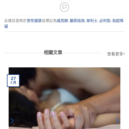
此條目發佈於
男性健康
並標記為
威而鋼
,
藥師諮詢
,
犀利士
,
必利勁
,
勃起障
礙
相關文章
查看更多
27
5
月