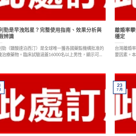
利勁是早洩剋星？完整使用指南、效果分析與
離婚率攀
假辨識
穩定
利勁（鹽酸達泊西汀）是全球唯一獲各國藥監機構批准的
台灣離婚率
洩治療藥物。臨床試驗涵蓋16000名以上男性，顯示可延
要因素。
射精潛伏時間20分鐘以上，90%使用者反映效果顯著。本
活、缺乏
由專業藥師詳解必利勁的效果原理、正確用法用量、劑型
研，89%
議、副作用禁忌及真假辨識方法，幫助男性重拾持久自
介紹必利
。
康藥局專
3
23
月
7
月