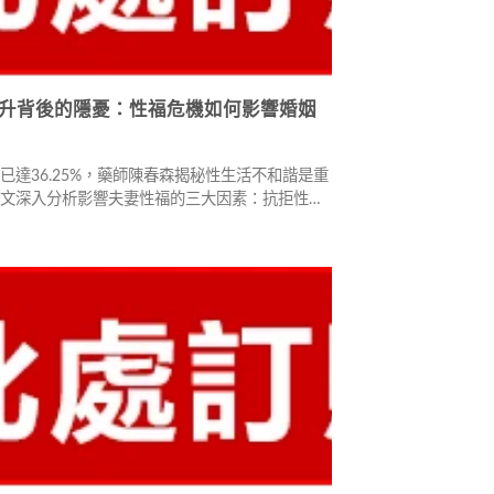
升背後的隱憂：性福危機如何影響婚姻
已達36.25%，藥師陳春森揭秘性生活不和諧是重
本文深入分析影響夫妻性福的三大因素：抗拒性生
情趣、性功能障礙（早洩）。根據亞太性行為調
男性和81%女性認為早洩嚴重影響兩性關係。文章
勁等專業治療方案，分享真實改善案例，提供富維
業隱密諮詢管道，助您重拾性福人生。