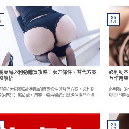
的副作用（過敏反應、心血管異常），以及如何從低劑量
用延時噴
始、飯後服用、避免酒精等實用建議，協助男性安全用
格爾運動
。
5
25
月
7
月
樹藥局必利勁購買攻略：處方條件、替代方案
必利勁不
整解析
互作用與
整解析大樹藥局必利勁的購買條件與替代方案。必利勁
必利勁（P
達泊西汀）屬於處方用藥，需由醫師診斷評估後開立處方
與某些藥
能購買。本文說明必利勁購買流程、必備條件，並提供學
由專業藥
藥、線上看診等替代方案，同時破解常見迷思，幫助男性
忌、食物
確用藥改善早洩問題。
建議，幫
4
24
月
7
月