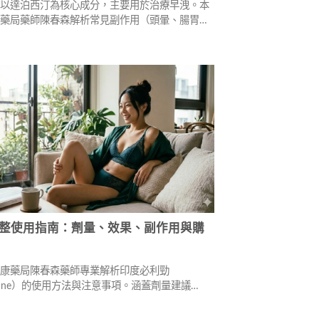
勁以達泊西汀為核心成分，主要用於治療早洩。本
康藥局藥師陳春森解析常見副作用（頭暈、腸胃不
等）、嚴重風險（體位性低血壓、心血管負擔、肝
及安全用藥六大原則，幫助您理性看待副作用，正
物。
整使用指南：劑量、效果、副作用與購
維康藥局陳春森藥師專業解析印度必利勁
xetine）的使用方法與注意事項。涵蓋劑量建議
/60mg初次使用）、服用時機與方式、可能的副作用
群，以及如何挑選安全的購買管道。專為面臨早洩