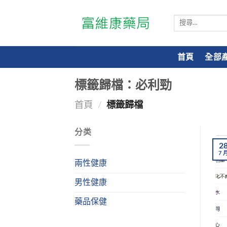
搜
尋
關
鍵
首頁
全部
字:
標籤歸檔：
必利勁
首頁
/
標籤歸檔
分类
2
7
兩性健康
男性健康
藥品保健