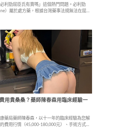
「必利勁屈臣氏有賣嗎」這個熱門問題。必利勁
xetine）屬於處方藥，根據台灣藥事法規無法在屈臣
通路販售。文章說明三大原因，並推薦醫院診所、
、國際原廠合作通路三種合法購買途徑，同時提醒
，協助您安全獲得所需藥物。
費用貴桑桑？藥師陳春森用臨床經驗一
維康藥局藥師陳春森，以十一年的臨床經驗為您解
費用行情（45,000-180,000元）、手術方式、
症。並提供4種經實證有效的替代方案，包括外