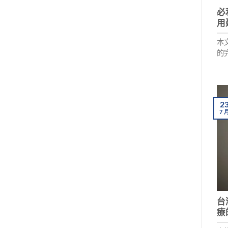
必
用
本
的
用
2
7
台
療