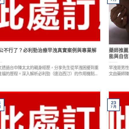
公不行了？必利勁治療早洩真實案例與專業解
藥師推薦
能與自信
文透過台中陳太太的親身經歷，分享先生從早洩困擾到重
早洩是男
性福的歷程。深入解析必利勁（達泊西汀）的作用機制與
文由藥師
果，並提供藥師專業建議，教您如何辨識正品、避免購買
薏米粥、
藥。完整內容包含用藥注意事項、常見副作用說明，以及
過天然食
實用戶回饋，幫助夫妻重新找回美滿的親密關係。
適度運動
4
23
月
7
月