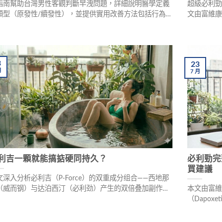
指南幫助台灣男性客觀判斷早洩問題，詳細說明醫學定義
超級必利
類型（原發性/續發性），並提供實用改善方法包括行為訓
文由富維
、藥物治療（必利勁）與心理調整，協助重拾自信的性生
適、疲倦
。
腎影響）
確使用藥
3
23
月
7
月
利吉一顆就能搞掂硬同持久？
必利勁完
買建議
文深入分析必利吉（P-Force）的双重成分组合——西地那
（威而钢）与达泊西汀（必利劲）产生的双倍叠加副作
本文由富
。详细拆解胃部不适、头晕、视力异常、姿位性低血压等
（Dapo
隐藏副作用」的生理机制，并说明哪些人群适合使用、哪
（30mg
情况属于绝对禁忌，助你安全用药不踩雷。
與禁忌族