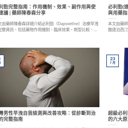
利勁完整指南：作用機制、效果、副作用與使
必利勁(
建議 | 藥師陳春森分享
與用藥指
文由藥師陳春森詳細介紹必利勁（Dapoxetine）治療早洩
本文由藥師
完整資訊，包括藥物作用機制、臨床效果、劑型比較、使
酸達泊西汀
劑量與禁忌事項，幫助男性重拾性福生活。
蓋60mg
辨識方法
3
23
月
7
月
灣男性早洩自我檢測與改善攻略：從診斷到治
超級必利
的完整指南
的六大原