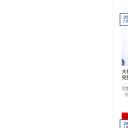
險
開
藥
2
7
大
完
完
（
才
名
正
2
7