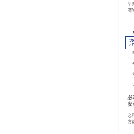
早
師
服
壇
與
2
7
必
安
必
方
整