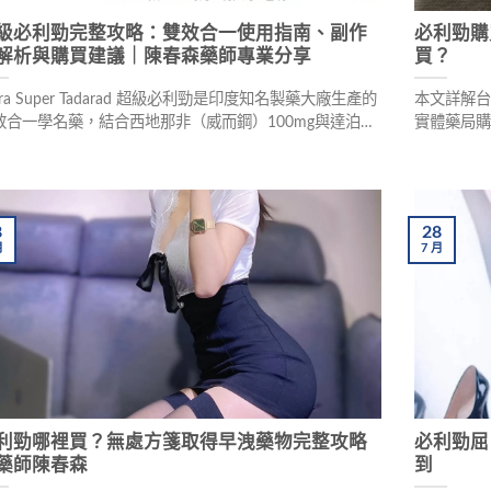
級必利勁完整攻略：雙效合一使用指南、副作
必利勁購
解析與購買建議｜陳春森藥師專業分享
買？
tra Super Tadarad 超級必利勁是印度知名製藥大廠生產的
本文詳解台
效合一學名藥，結合西地那非（威而鋼）100mg與達泊西
實體藥局
（必利勁）60mg，能同時改善勃起功能障礙與早洩問
網路平台
。本文由富維康藥局陳春森藥師詳細解析成分功效、常見
協助男性
作用及發生率，並提供降低副作用的六大實用技巧，幫助
性朋友安全有效地提升房事品質。
8
28
月
7
月
利勁哪裡買？無處方箋取得早洩藥物完整攻略
必利勁屈
藥師陳春森
到