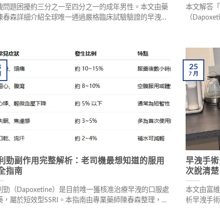
洩問題困擾約三分之一至四分之一的成年男性。本文由藥
本文解答
陳春森詳細介紹全球唯一通過嚴格臨床試驗驗證的早洩口
（Dapo
藥物——必利勁（Dapoxetine），分析網路藥局、社群論
氏等一般
、海外代購等無處方箋取得管道的優劣，並提供劑量選擇
合格藥局
安全用藥建議，幫助男性重拾自信與性福生活。
假藥風險
8
25
月
7
月
利勁副作用完整解析：老司機最想知道的服用
早洩手術
全指南
次說清楚
利勁（Dapoxetine）是目前唯一獲核准治療早洩的口服處
本文由富
藥，屬於短效型SSRI。本指南由專業藥師陳春森整理，完
析早洩手術的
解析常見副作用（頭暈、噁心、口乾、嗜睡）、罕見但危
風險與後遺