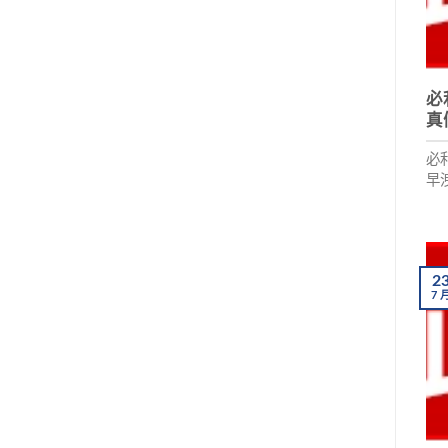
必
真
必
早
長
文
建
信
2
7