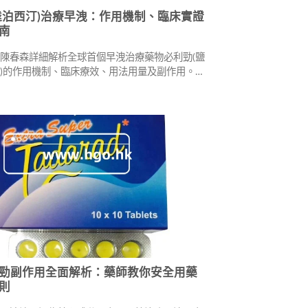
達泊西汀)治療早洩：作用機制、臨床實證
南
陳春森詳細解析全球首個早洩治療藥物必利勁(鹽
)的作用機制、臨床療效、用法用量及副作用。涵
規格適用人群、療程建議、印度學名藥比較、真偽
，協助男性重拾「性福」生活。
勁副作用全面解析：藥師教你安全用藥
則