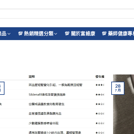
產品
💯 熱銷精選分類
💯 關於富維康
💯 藥師健康專
8
28
月
7
月