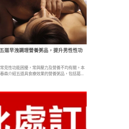
五道早洩調理營養粥品，提升男性性功
性常見性功能困擾，常與壓力及營養不均有關。本
陳春森介紹五道具食療效果的營養粥品，包括葛根
山藥黑豆粥、芡實粥、黑芝麻粥及當歸紅棗粥，透
材調理體質，穩定神經系統、改善血液循環，搭配
與專業治療，幫助男性重拾自信與性福。