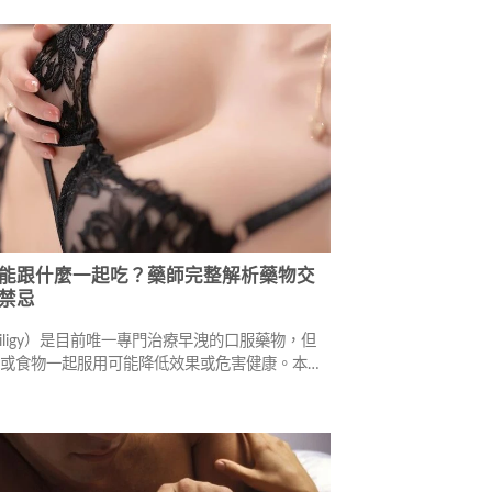
劑、口服藥物達泊西汀（必利勁）、行為訓練及凱
，幫助您省下手術費用，找到更適合的治療方式。
能跟什麼一起吃？藥師完整解析藥物交
禁忌
riligy）是目前唯一專門治療早洩的口服藥物，但
物或食物一起服用可能降低效果或危害健康。本文
師陳春森解析必利勁的藥理特性、藥物交互作用禁
飲品注意事項，以及與威而鋼、犀利士的搭配使用
助使用者安全有效用藥。