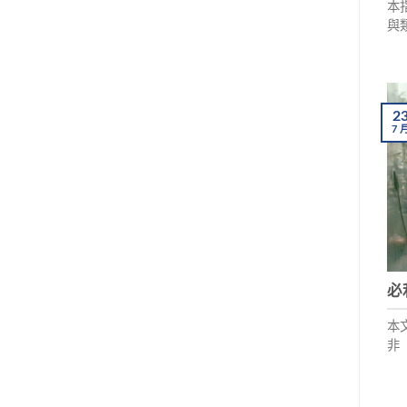
本
與
練
活
2
7
必
本
非
用
「
些