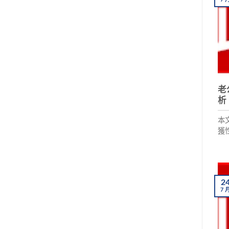
老
析
本
獲
效
偽
真
2
7