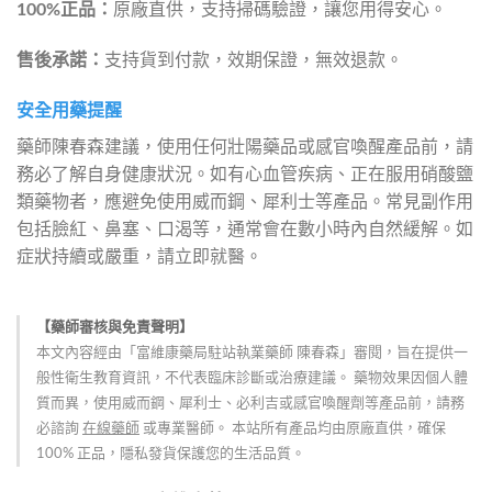
100%正品：
原廠直供，支持掃碼驗證，讓您用得安心。
售後承諾：
支持貨到付款，效期保證，無效退款。
安全用藥提醒
藥師陳春森建議，使用任何壯陽藥品或感官喚醒產品前，請
務必了解自身健康狀況。如有心血管疾病、正在服用硝酸鹽
類藥物者，應避免使用威而鋼、犀利士等產品。常見副作用
包括臉紅、鼻塞、口渴等，通常會在數小時內自然緩解。如
症狀持續或嚴重，請立即就醫。
【藥師審核與免責聲明】
本文內容經由「富維康藥局駐站執業藥師 陳春森」審閱，旨在提供一
般性衛生教育資訊，不代表臨床診斷或治療建議。 藥物效果因個人體
質而異，使用威而鋼、犀利士、必利吉或感官喚醒劑等產品前，請務
必諮詢
在線藥師
或專業醫師。 本站所有產品均由原廠直供，確保
100% 正品，隱私發貨保護您的生活品質。