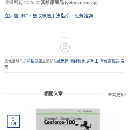
版權所有 2026 ©
富維康藥局 (yelenco-de.vip)
立即加LINE，獲取專屬用法指南＋免費諮詢
此條目發佈於
男性健康
並標記為
威而鋼
,
藥師諮詢
,
犀利士
,
富維康藥局
,
春
藥
相關文章
查看更多
5
5
月