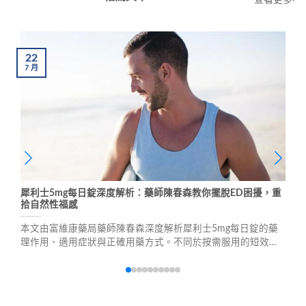
22
7
月
犀利士5mg每日錠深度解析：藥師陳春森教你擺脫ED困擾，重
拾自然性福感
本文由富維康藥局藥師陳春森深度解析犀利士5mg每日錠的藥
理作用、適用症狀與正確用藥方式。不同於按需服用的短效方
案，每日錠能提供長達36小時的穩定效果，幫助男性擺脫時間
壓力，恢復自然勃起功能。文章包含真實用戶案例、副作用預
防與專業用藥建議。