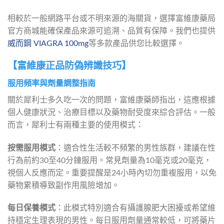
相較於一般網路平台或不明來源的海關貨，選擇富維康藥局
官方商城能確保產品來源可追溯、品質有保障。我們也提供
威而鋼 VIAGRA 100mg
等多款產品供您比較選擇。
【富維康正品防偽辨識技巧】
服用頻率與劑量調整指南
關於犀利士多久吃一次的問題，富維康藥師指出，這應根據
個人健康狀況、治療目標以及藥物耐受度來綜合評估。一般
而言，犀利士有兩種主要的使用模式：
按需服用模式
：適合性生活較不頻繁的男性族群，建議在性
行為前約30至40分鐘服用。常見劑量為10毫克或20毫克，
視個人反應而定。重要提醒是24小時內切勿重複服用，以免
藥物累積導致副作用風險增加。
每日保養模式
：此模式特別適合有攝護腺肥大困擾或希望維
持穩定生理表現的男性。每日服用劑量通常較低，可將藥片