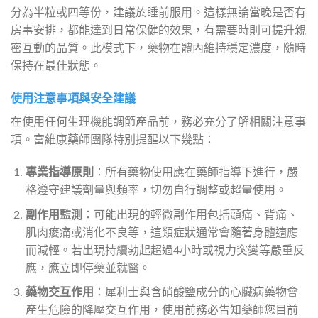
分為半粒或四等份，建議於睡前服用。這樣無論當晚是否有
房事安排，都能達到日常保健的效果，有需要時則可提升親
密互動的品質。此模式下，藥物在體內維持穩定濃度，隨時
保持在最佳狀態。
使用注意事項與安全建議
在使用任何生理機能調節產品前，務必充分了解相關注意事
項。富維康藥師團隊特別提醒以下幾點：
專業指導原則
：所有藥物使用應在藥師指導下進行，嚴
格遵守建議劑量與頻率，切勿自行調整或超量使用。
副作用監測
：可能出現的輕微副作用包括頭痛、背痛、
肌肉痠痛或消化不良等，這類症狀通常會隨著身體適應
而減輕。若出現持續勃起超過4小時或視力突變等嚴重反
應，應立即停藥並就醫。
藥物交互作用
：犀利士與含硝酸鹽成分的心臟病藥物會
產生危險的降壓交互作用，使用前務必告知藥師您目前