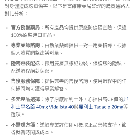
對身體造成嚴重傷害。以下是富維康藥局整理的購買通路人
對比分析：
官方授權藥局
：所有產品均提供原廠防偽碼查驗，保證
100%原裝進口正品。
專業藥師諮詢
：由執業藥師提供一對一用藥指導，根據
個人體質調整建議劑量。
隱密包裝配送
：採用雙層無標記包裝，保護您的隱私，
配送過程絕對保密。
售後服務保障
：提供完善的售後諮詢，使用過程中的任
何疑問均可獲得專業解答。
多元產品選擇
：除了原廠犀利士外，亦提供高CP值的
犀
利士學名藥 40mg Vidalista 40
與
犀利士 Tadacip 20mg
等
選項。
不需處方箋
：透過專業評估即可獲取正品藥物支持，節
省就醫時間與成本。