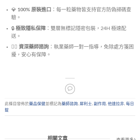
💎
100% 原裝進口
：每一粒藥物皆支持官方防偽掃碼查
驗。
🔒
極致隱私保障
：雙層無標記隱密包裝，24H 極速配
送。
👨‍⚕️
資深藥師諮詢
：執業藥師一對一指導，免除處方箋困
擾，安心有保障。
此條目發佈於
藥品保健
並標記為
藥師諮詢
,
犀利士
,
副作用
,
他達拉非
,
每日
錠
相關文章
查看更多