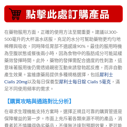
在藥物服用方面，正確的使用方法至關重要。建議以300-
500毫升的大杯溫水送服，充足的水分可幫助藥物更均勻地
稀釋與吸收，同時降低胃部不適感達90%。最佳的服用時機
為空腹狀態或餐後兩小時，因為食物中的脂肪成分可能延緩
藥效發揮時間。此外，藥物的發揮需配合適度的性刺激，這
意味著服用後仍需透過親密互動來誘發勃起反應，而非自動
產生效果。富維康藥局提供多種規格選擇，包括
犀利士
Cialis 20mg
以及每日保養型
犀利士每日錠 Cialis 5毫克
，滿
足不同使用頻率的需求。
【購買攻略與通路對比分析】
在尋求生理機能支持方案時，選擇正規且可靠的購買管道是
保障權益的第一步。市面上充斥著各類來源不明的產品，消
費者若不慎購得偽劣藥品，不僅無法達到預期效果，更可能