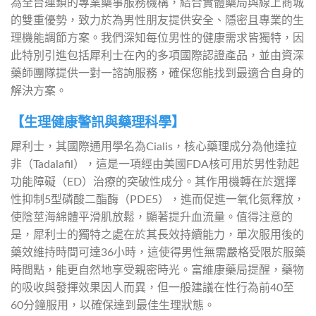
為全台連鎖的專業藥事服務機構，結合實體藥局與線上商城
的雙重優勢，致力於為男性朋友提供安全、隱密且專業的生
理機能調節方案。我們深知每位男性的健康需求皆獨特，因
此特別引進包括犀利士在內的多項國際認證產品，並由資深
藥師團隊提供一對一諮詢服務，確保您能找到最適合自身的
解決方案。
【生理健康警訊與藥理科學】
犀利士，其國際通用學名為Cialis，核心藥理成分為他達拉
非（Tadalafil），這是一項經由美國FDA核可用於男性勃起
功能障礙（ED）治療的突破性成分。其作用機轉在於選擇
性抑制5型磷酸二酯酶（PDE5），進而促進一氧化氮釋放，
使陰莖海綿體平滑肌放鬆，顯著提升血流量。值得注意的
是，犀利士的獨特之處在於其長效持續能力，單次服用後的
藥效維持時間可達36小時，這使得男性無需嚴格受限於服藥
時間點，能更自然地享受親密時光。富維康藥局提醒，藥物
的吸收與發揮效果因人而異，但一般建議在性行為前40至
60分鐘服用，以確保達到最佳生理狀態。