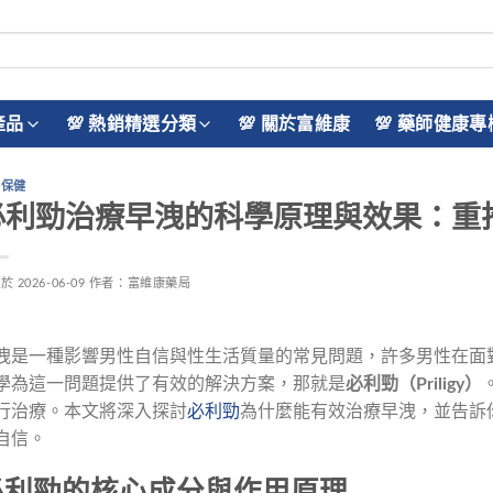
產品
💯 熱銷精選分類
💯 關於富維康
💯 藥師健康專
品保健
必利勁治療早洩的科學原理與效果：重
佈於
2026-06-09
作者：
富維康藥局
洩是一種影響男性自信與性生活質量的常見問題，許多男性在面
學為這一問題提供了有效的解決方案，那就是
必利勁（Priligy）
行治療。本文將深入探討
必利勁
為什麼能有效治療早洩，並告訴
自信。