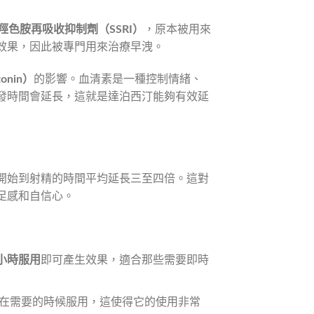
-羥色胺再吸收抑制劑（SSRI）
，原本被用來
效果，因此被專門用來治療早洩。
onin）
的影響。血清素是一種控制情緒、
發時間會延長，這就是達泊西汀能夠有效延
開始到射精的時間平均延長三至四倍。這對
足感和自信心。
3 小時服用
即可產生效果，適合那些需要即時
在需要的時候服用，這使得它的使用非常