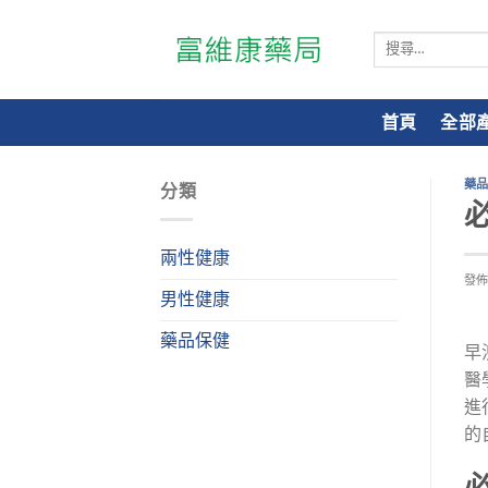
搜
尋
關
鍵
首頁
全部
字:
藥
分類
兩性健康
發
男性健康
藥品保健
早
醫
進
的