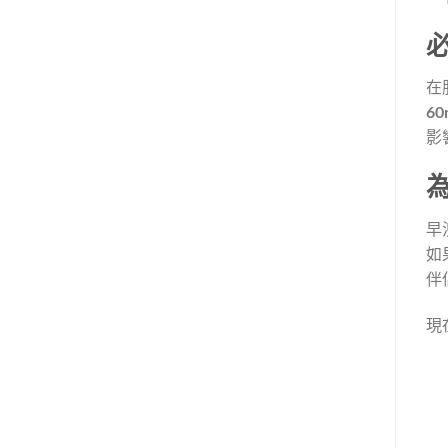
在
60
影
早
如
伴
現