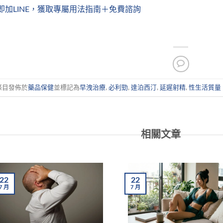
即加LINE，獲取專屬用法指南＋免費諮詢
條目發佈於
藥品保健
並標記為
早洩治療
,
必利勁
,
達泊西汀
,
延遲射精
,
性生活質量
相關文章
22
22
7
月
7
月