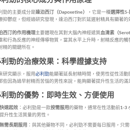
必利勁的核心成分與作用原理
利勁的主要成分是
達泊西汀（Dapoxetine）
，它是一種
選擇性5
療抑鬱症，但經過研究發現，達泊西汀對於延遲射精具有顯著的
泊西汀的作用機理
主要體現在其對大腦內神經遞質
血清素（Serot
慮和行為反應的神經傳導物質，當其水平上升時，射精反應的觸
射精的關鍵所在。
必利勁的治療效果：科學證據支持
床研究顯示，服用
必利勁
能顯著延長射精時間，使男性從性活動
那些因為過早射精而苦惱的男性來說，能夠顯著提升性生活的滿
必利勁的優勢：即時生效、方便使用
快速起效
：必利勁是一款
按需服用
的藥物，通常在性活動前
1-
提升性生活質量的男性。
無需長期服用
：與其他藥物不同，必利勁不需要每日服用，只需