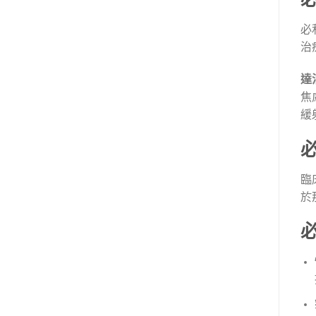
必
治
達
焦
緩
臨
於