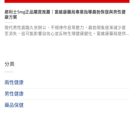
犀利士5mg正品購買推薦｜富維康藥局專業指導晨勃恢復與男性健
康方案
現代男性面臨久坐辦公、不規律作息等壓力，晨勃現象逐漸減少甚
至消失，這可能影響自信心並反映生理健康變化。富維康藥局提供
科學、安全、有效的生理機能調節方案，幫助重拾男性自信與活
力。本文詳述晨勃現象的生理機制、購買指南、正品辨識技巧及專
業產品推薦，包括犀利士5mg每日錠等多種選擇，並提供使用指引
與注意事項，強調選擇正規專業藥局獲得科學生理調節方案的重要
性。
分类
兩性健康
男性健康
藥品保健