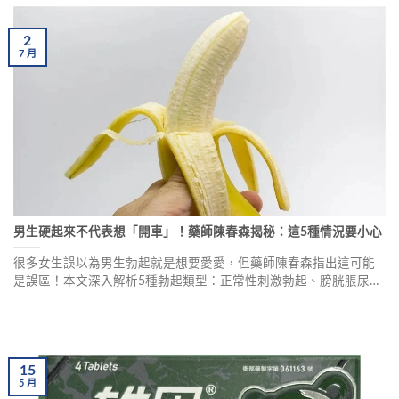
2
7
月
男生硬起來不代表想「開車」！藥師陳春森揭秘：這5種情況要小心
很多女生誤以為男生勃起就是想要愛愛，但藥師陳春森指出這可能
是誤區！本文深入解析5種勃起類型：正常性刺激勃起、膀胱脹尿引
起的假性勃起、心理幻想勃起，以及需要高度警覺的鐮刀球狀貧血
異常勃起和陰莖受傷勃起。了解何時該就醫，避免錯過黃金治療時
機。
15
5
月