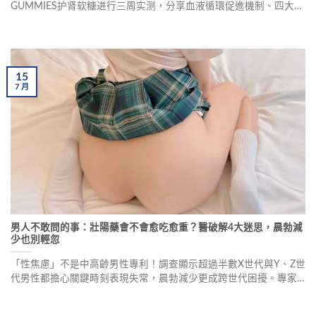
GUMMIES护肾软糖进行三周实测，分享血液循環促進機制、四大產
品類型解析、五大選購守則及常見迷思破解，幫助讀者了解如何選
擇合適的男性保健產品。
15
7
月
男人不敢問的事：壯陽藥會不會愈吃愈重？醫破解4大迷思，晨勃減
少也別輕忽
「性焦慮」不是中高齡男性專利！調查顯示超過半數X世代與Y、Z世
代男性都擔心關鍵時刻表現失常，晨勃減少更成跨世代困擾。專家
破解壯陽藥4大迷思：是否成癮、需長期服用、異常勃起需放血、長
效與短效藥物如何選擇，幫助男性重拾信心。