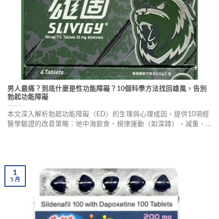
男人最痛？到底什麼是性功能障礙？10個科學方法找回雄風，告別
勃起功能障礙
本文深入解析勃起功能障礙（ED）的生理與心理成因，提供10項經
醫學驗證的改善策略：地中海飲食、規律運動（如深蹲）、減重、
戒菸限酒、壓力管理、充足睡眠、健康檢查、心理諮商、專業藥物
輔助（如犀利士、必利勁）及伴侶溝通，強調早診早治與生活習慣
調整的重要性。
1
5
月