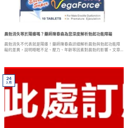
晨勃消失等於陽痿嗎？藥師陳春森為您深度解析勃起功能障礙
晨勃消失不代表就是陽痿！藥師陳春森詳細解析晨勃與勃起功能障
礙的差異，說明睡眠不足、壓力、年齡等因素對晨勃的影響。文章
介紹如何判斷勃起功能障礙的4種方法，包含硬度評估、夜間勃起監
測、血液檢測及心理評估，並提供專業用藥建議與用戶真實分享，
幫助男性找回性福自信。
24
3
月