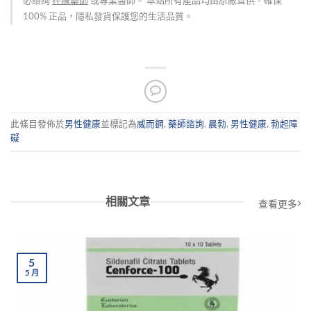
必諮詢
在線藥師
或專業醫師。 本站所有產品均由原廠直供，確保
100% 正品，隱私發貨保護您的生活品質。
此條目發佈於
男性健康
並標記為
威而鋼
,
藥師諮詢
,
晨勃
,
男性健康
,
勃起障
礙
相關文章
查看更多
5
5
月