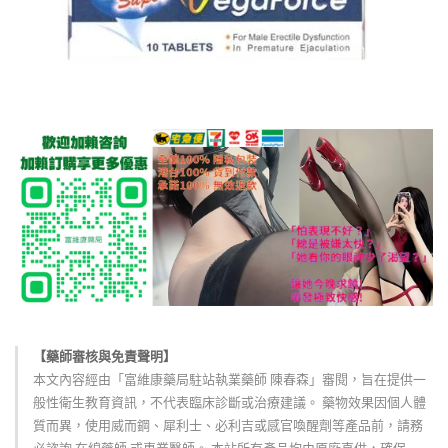
【藥師審核與免責聲明】
本文內容經由「富維康藥局駐站執業藥師 陳春森」審閱，旨在提供一
般性衛生教育資訊，不代表臨床診斷或治療建議。 藥物效果因個人體
質而異，使用威而鋼、犀利士、必利吉或感官喚醒劑等產品前，請務