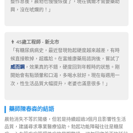
整作息後，晨勃也慢慢恢復了，現在偶爾才需要藥助
興，沒在唬爛的！」
👨 45歲工程師 - 新北市
「有糖尿病病史，最近發現勃起硬度越來越差，有時
候直接軟掉，超尷尬。在富維康藥局諮詢後，嘗試了
威而鋼
，效果真的不錯，硬度回到年輕時的狀態。剛
開始會有點頭暈和口渴，多喝水就好。現在每週用一
次，性生活品質大幅提升，老婆也滿意很多！」
藥師陳春森的結語
晨勃消失不等於陽痿，但若是持續超過3個月且影響性生活
品質，建議尋求專業醫療協助。勃起功能障礙往往是糖尿