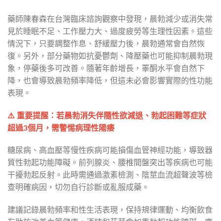
藥師陳春森在台灣臨床諮詢觀察中發現，晨勃減少或消失常
見於睡眠不足、工作壓力大、過度疲勞等生理性因素。這些
情況下，只要調整作息、舒緩壓力後，晨勃通常會自然恢
復。另外，部分藥物如抗憂鬱劑、降壓藥也可能抑制晨勃現
象，停藥後多可改善。隨著年齡增長，睪酮水平會自然下
降，也會導致晨勃頻率降低，但這未必會影響實際的性功能
表現。
⚠️ 重要提醒：若晨勃消失伴隨性欲減退、勃起困難等症狀
超過3個月，需警惕病理性陽痿
糖尿病、高血壓等慢性疾病可能損傷血管神經功能，導致器
質性勃起功能障礙。前列腺炎、腰椎間盤突出等疾病也可能
干擾勃起反射。此時需通過激素檢測、陰莖血流超聲波等檢
查明確病因，切勿自行診斷或亂服成藥。
建議記錄晨勃頻率和性生活表現，保持規律運動、均衡飲食