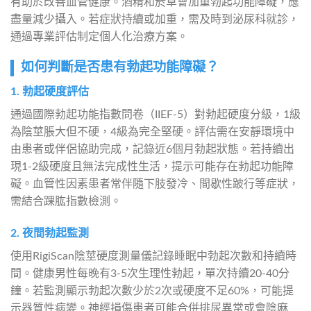
有助於改善血管健康。酒精和菸草會加重勃起功能障礙，應
盡量減少攝入。若症狀持續或加重，需及時到泌尿科就診，
通過專業評估制定個人化治療方案。
如何判斷是否患有勃起功能障礙？
1. 勃起硬度評估
通過國際勃起功能指數問卷（IIEF-5）對勃起硬度分級，1級
為陰莖脹大但不硬，4級為完全堅硬。評估需在安靜環境中
由患者或伴侶協助完成，記錄近6個月勃起狀態。若持續出
現1-2級硬度且無法完成性生活，提示可能存在勃起功能障
礙。血管性因素患者常伴隨下肢發冷、間歇性跛行等症狀，
需結合踝肱指數檢測。
2. 夜間勃起監測
使用RigiScan陰莖硬度測量儀記錄睡眠中勃起次數和持續時
間。健康男性每晚有3-5次生理性勃起，單次持續20-40分
鐘。若監測顯示勃起次數少於2次或硬度不足60%，可能提
示器質性病變。神經損傷患者可能合併排尿異常或會陰麻