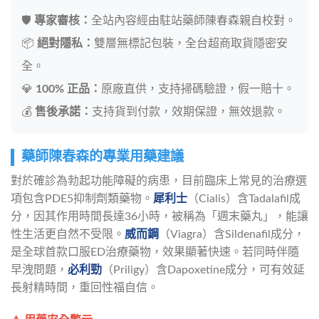
🛡️
專家審核：
全站內容經由駐站藥師陳春森親自校對。
📦
絕對隱私：
雙層無標記包裝，全台超商取貨隱密安
全。
💎
100% 正品：
原廠直供，支持掃碼驗證，假一賠十。
💰
售後承諾：
支持貨到付款，效期保證，無效退款。
藥師陳春森的專業用藥建議
對於確診為勃起功能障礙的病患，目前臨床上常見的治療選
項包含PDE5抑制劑類藥物。
犀利士
（Cialis）含Tadalafil成
分，因其作用時間長達36小時，被稱為「週末藥丸」，能讓
性生活更自然不受限。
威而鋼
（Viagra）含Sildenafil成分，
是全球首款口服ED治療藥物，效果顯著快速。若同時伴隨
早洩問題，
必利勁
（Priligy）含Dapoxetine成分，可有效延
長射精時間，重回性福自信。