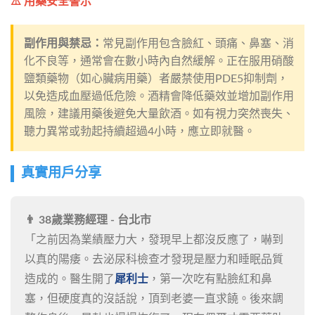
⚠️ 用藥安全警示
副作用與禁忌：
常見副作用包含臉紅、頭痛、鼻塞、消
化不良等，通常會在數小時內自然緩解。正在服用硝酸
鹽類藥物（如心臟病用藥）者嚴禁使用PDE5抑制劑，
以免造成血壓過低危險。酒精會降低藥效並增加副作用
風險，建議用藥後避免大量飲酒。如有視力突然喪失、
聽力異常或勃起持續超過4小時，應立即就醫。
真實用戶分享
👨 38歲業務經理 - 台北市
「之前因為業績壓力大，發現早上都沒反應了，嚇到
以真的陽痿。去泌尿科檢查才發現是壓力和睡眠品質
造成的。醫生開了
犀利士
，第一次吃有點臉紅和鼻
塞，但硬度真的沒話說，頂到老婆一直求饒。後來調