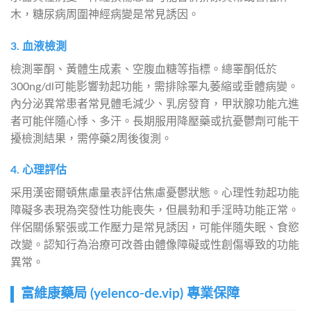
木，糖尿病周圍神經病變是常見誘因。
3. 血液檢測
檢測睪酮、黃體生成素、空腹血糖等指標。總睪酮低於
300ng/dl可能影響勃起功能，需排除睪丸萎縮或垂體病變。
內分泌異常患者常見體毛減少、乳房發育，甲狀腺功能亢進
者可能伴隨心悸、多汗。長期服用降壓藥或抗憂鬱劑可能干
擾檢測結果，需停藥2周後復測。
4. 心理評估
采用漢密爾頓焦慮量表評估焦慮憂鬱狀態。心理性勃起功能
障礙多表現為突發性功能喪失，但晨勃和手淫時功能正常。
伴侶關係緊張或工作壓力是常見誘因，可能伴隨失眠、食慾
改變。認知行為治療可改善由體像障礙或性創傷導致的功能
異常。
富維康藥局 (yelenco-de.vip) 專業保障