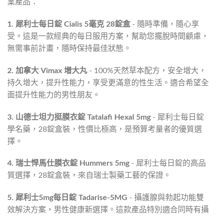
業產品：
1. 犀利士每日錠 Cialis 5毫克 28錠盒
- 隨時準備，隨心享
受。這是一款經典的每日服用方案，幫助您擺脫時間顧慮，
無需事前計畫，隨時保持最佳狀態。
2. 加拿大 Vimax 增大丸
- 100%天然草本配方，安全增大，
持久增大，提升性能力，享受更滿意的性生活。適合希望全
面提升性能力的男性朋友。
3. 山德士坦力挺膜衣錠 Tatalafi Hexal 5mg
- 犀利士每日錠
學名藥，28錠盒裝，性價比極高，是預算考量者的優質選
擇。
4. 瑞士悍馬仕膜衣錠 Hummers 5mg
- 犀利士每日錠的高品
質選擇，28錠盒裝，來自瑞士製藥工藝的保證。
5. 犀利士5mg每日錠 Tadarise-5MG
- 攝護腺與勃起功能雙
效解決方案，男性健康新選擇。這款產品特別適合同時有攝