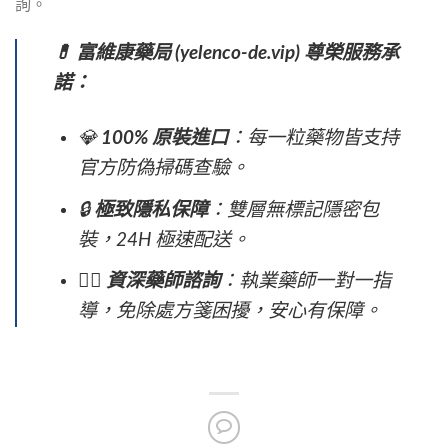
詢。
💊 富維康藥局 (yelenco-de.vip) 尊榮服務承
諾：
💎
100% 原裝進口
：每一粒藥物皆支持
官方防偽掃碼查驗。
🔒
極致隱私保障
：雙層無標記隱密包
裝，24H 極速配送。
👨‍⚕️
資深藥師諮詢
：執業藥師一對一指
導，免除處方箋困擾，安心有保障。