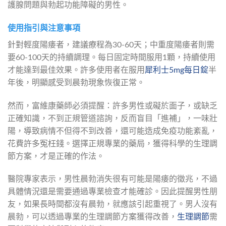
護腺問題與勃起功能障礙的男性。
使用指引與注意事項
針對輕度陽痿者，建議療程為30-60天；中重度陽痿者則需
要60-100天的持續調理。每日固定時間服用1顆，持續使用
才能達到最佳效果。許多使用者在服用
犀利士5mg每日錠
半
年後，明顯感受到晨勃現象恢復正常。
然而，富維康藥師必須提醒：許多男性或礙於面子，或缺乏
正確知識，不到正規管道諮詢，反而盲目「進補」，一味壯
陽，導致病情不但得不到改善，還可能造成免疫功能紊亂，
花費許多冤枉錢。選擇正規專業的藥局，獲得科學的生理調
節方案，才是正確的作法。
醫院專家表示，男性晨勃消失很有可能是陽痿的徵兆，不過
具體情況還是需要通過專業檢查才能確診。因此提醒男性朋
友，如果長時間都沒有晨勃，就應該引起重視了。男人沒有
晨勃，可以透過專業的生理調節方案獲得改善，
生理調節
需