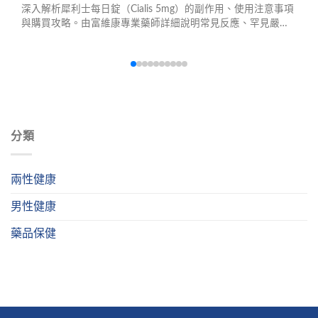
深入解析犀利士每日錠（Cialis 5mg）的副作用、使用注意事項
與購買攻略。由富維康專業藥師詳細說明常見反應、罕見嚴重
風險、正確使用方式，並提供正品辨識技巧與安全指南，助您
安心選擇生理機能支持方案。
分類
兩性健康
男性健康
藥品保健