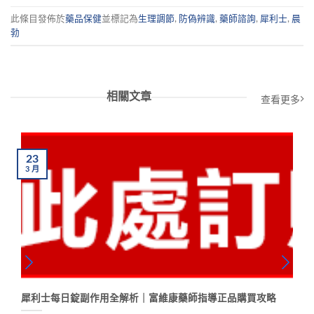
此條目發佈於
藥品保健
並標記為
生理調節
,
防偽辨識
,
藥師諮詢
,
犀利士
,
晨
勃
相關文章
查看更多
23
3
月
犀利士每日錠副作用全解析｜富維康藥師指導正品購買攻略