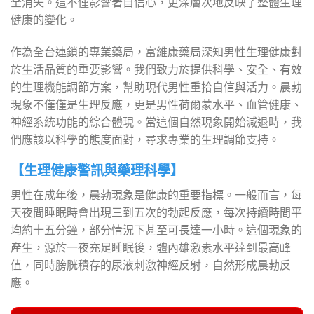
全消失。這不僅影響著自信心，更深層次地反映了整體生理
健康的變化。
作為全台連鎖的專業藥局，富維康藥局深知男性生理健康對
於生活品質的重要影響。我們致力於提供科學、安全、有效
的生理機能調節方案，幫助現代男性重拾自信與活力。晨勃
現象不僅僅是生理反應，更是男性荷爾蒙水平、血管健康、
神經系統功能的綜合體現。當這個自然現象開始減退時，我
們應該以科學的態度面對，尋求專業的生理調節支持。
【生理健康警訊與藥理科學】
男性在成年後，晨勃現象是健康的重要指標。一般而言，每
天夜間睡眠時會出現三到五次的勃起反應，每次持續時間平
均約十五分鐘，部分情況下甚至可長達一小時。這個現象的
產生，源於一夜充足睡眠後，體內雄激素水平達到最高峰
值，同時膀胱積存的尿液刺激神經反射，自然形成晨勃反
應。