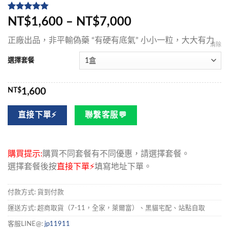
評分
5
5
/
NT$1,600 – NT$7,000
5，已有
位
顧客進行評
正廠出品，非平輸偽藥 “有硬有底氣” 小小一粒，大大有力
分
清除
選擇套餐
NT$
1,600
直接下單⚡
聯繫客服💬
購買提示:
購買不同套餐有不同優惠，請選擇套餐。
選擇套餐後按
直接下單⚡
填寫地址下單。
付款方式: 貨到付款
運送方式: 超商取貨（7-11，全家，萊爾富）、黑貓宅配、站點自取
客服LINE@:
jp11911