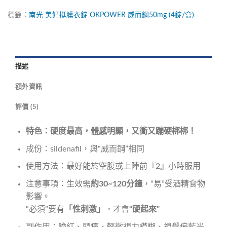
標籤：
南光
美好挺膜衣錠
OKPOWER
威而鋼50mg
(4錠/盒)
描述
額外資訊
評價 (5)
特色：硬度最高，體感明顯，又衝又蹦硬梆梆！
成份：sildenafil，與“威而鋼”相同
使用方法：最好能於空腹或上陣前『2』小時服用
注意事項：生效需
約30~120分鐘
，“易”受酒精食物
影響。
“必須”要有
「性刺激」
，才會
“硬起來”
副作用：臉紅、頭痛、輕微視力模糊、視覺偏藍光