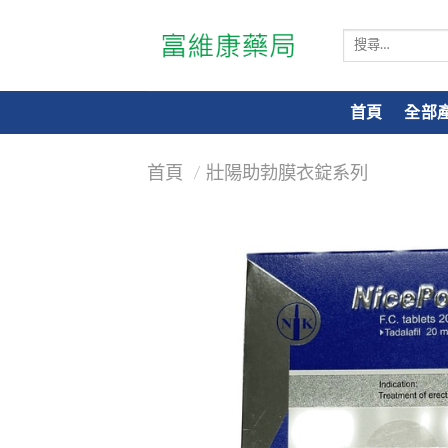
搜
尋
關
鍵
首頁
全部
字:
首頁
/
壯陽助勃膜衣錠系列