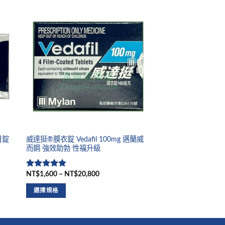
日錠
威達挺®膜衣錠 Vedafil 100mg 邁蘭威
而鋼 強效助勃 性福升級
NT$1,600 – NT$20,800
評分
5
滿
分 5
選擇規格