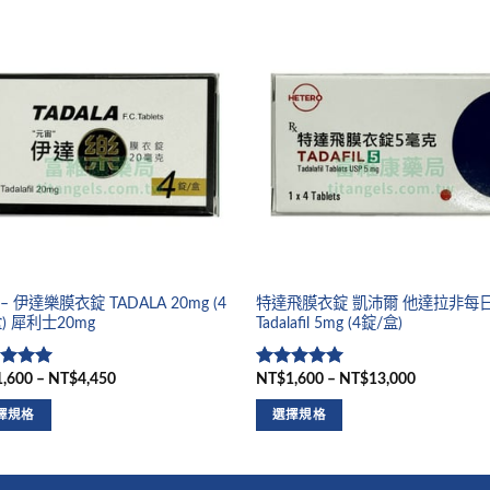
– 伊達樂膜衣錠 TADALA 20mg (4
特達飛膜衣錠 凱沛爾 他達拉非每
) 犀利士20mg
Tadalafil 5mg (4錠/盒)
,600 – NT$4,450
NT$1,600 – NT$13,000
分
5
滿
評分
5
滿
分 5
擇規格
選擇規格