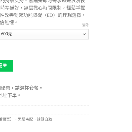
時的持續支持。無論是即時需求還是浪漫夜
讓您隨時準備好，無需擔心時間限制，輕鬆掌握
性改善勃起功能障礙（ED）的理想選擇，
信無懼。
清除
💬
同優惠，請選擇套餐。
地址下單。
家，萊爾富）、黑貓宅配、站點自取