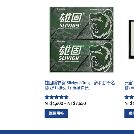
雄固膜衣錠 Slivigy 30mg｜必利勁學名
元宙 
藥 提升持久力 重拾自信
錠/盒
NT$1,600 – NT$7,650
NT$1
評分
5
滿
評
分 5
分 5
選擇規格
選