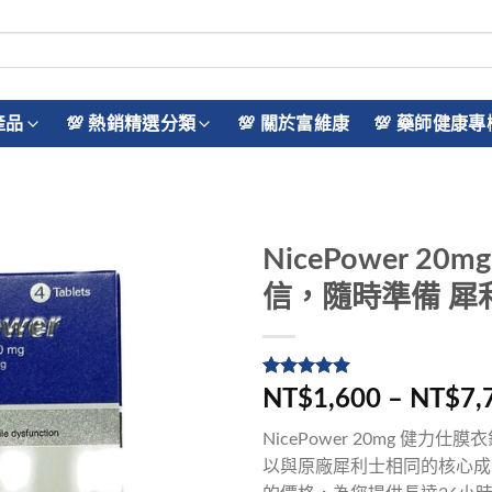
產品
💯 熱銷精選分類
💯 關於富維康
💯 藥師健康專
NicePower 
信，隨時準備 犀
評分
5
5
/
NT$1,600 – NT$7,
5，已有
位
顧客進行評
NicePower 20mg 健
分
以與原廠犀利士相同的核心成分 