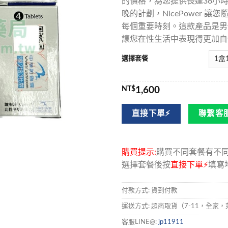
的價格，為您提供長達36小
晚的計劃，NicePower 
每個重要時刻。這款產品是男
讓您在性生活中表現得更加自
選擇套餐
NT$
1,600
直接下單⚡
聯繫客服
購買提示:
購買不同套餐有不
選擇套餐後按
直接下單⚡
填寫
付款方式: 貨到付款
運送方式: 超商取貨（7-11，全
客服LINE@:
jp11911