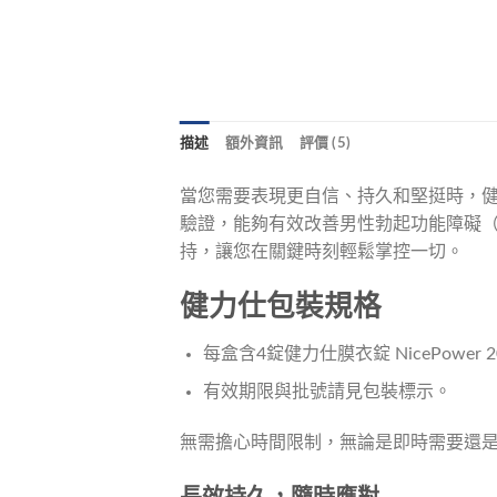
描述
額外資訊
評價 (5)
當您需要表現更自信、持久和堅挺時，健力仕膜衣
驗證，能夠有效改善男性勃起功能障礙（E
持，讓您在關鍵時刻輕鬆掌控一切。
健力仕包裝規格
每盒含4錠健力仕膜衣錠 NicePower 20m
有效期限與批號請見包裝標示。
無需擔心時間限制，無論是即時需要還是計