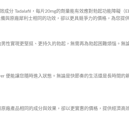
內含強效成分 Tadalafil，每片20mg的劑量能有效應對勃起功能
具備與原廠犀利士相同的功效，卻以更具競爭力的價格，為您提
莖，幫助男性實現更堅挺、更持久的勃起，無需再為勃起困難煩惱。
ower 便能讓您隨時進入狀態。無論是快節奏的生活還是長時間
，擁有與原廠產品相同的成分與效果，卻以更實惠的價格，提供經濟