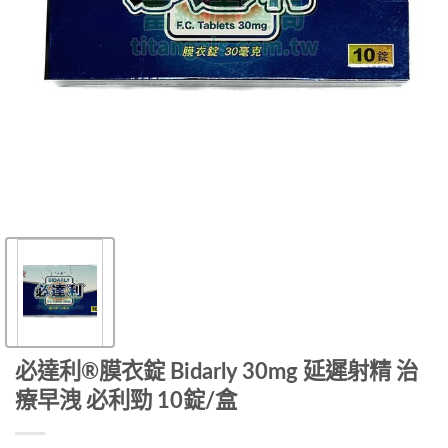
必達利®膜衣錠 Bidarly 30mg 延遲射精 治
療早洩 必利勁 10錠/盒