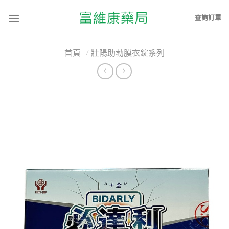
查詢訂單
首頁
/
壯陽助勃膜衣錠系列