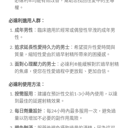
必達利®均能有效改善，幫助您找回性愛中的主導
權。
必達利適用人群：
成年男性
：臨床適用於經常或偶發性早洩的成年男
性。
追求延長性愛持久力的男士
：希望提升性愛時間與
質量，縮短性愛由於過早射精所帶來的困擾感。
面對心理壓力的男士
：必達利®能緩解對於過早射精
的焦慮，使您在性愛過程中更放鬆、更加自信。
必達利使用方法：
按需服用
：建議在預計性交前1-3小時內使用，以達
到最佳的延遲射精效果。
每日劑量設計
：每24小時內最多服用一次，避免過
量以防增加不必要的副作用風險。