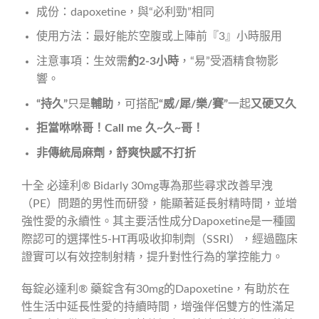
成份：dapoxetine，與“必利勁”相同
使用方法：最好能於空腹或上陣前『3』小時服用
注意事項：生效需
約2-3小時
，“易”受酒精食物影
響。
“持久”
只是
輔助
，可搭配
“威/犀/樂/賽”
一起
又硬又久
拒當咻咻哥！Call me 久~久~哥！
非傳統局麻劑，舒爽快感不打折
十全 必達利® Bidarly 30mg專為那些尋求改善早洩
（PE）問題的男性而研發，能顯著延長射精時間，並增
強性愛的永續性。其主要活性成分Dapoxetine是一種國
際認可的選擇性5-HT再吸收抑制劑（SSRI），經過臨床
證實可以有效控制射精，提升對性行為的掌控能力。
每錠必達利® 藥錠含有30mg的Dapoxetine，有助於在
性生活中延長性愛的持續時間，增強伴侶雙方的性滿足