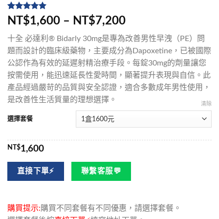
評分
5
5
/
NT$1,600 – NT$7,200
5，已有
位
顧客進行評
十全 必達利® Bidarly 30mg是專為改善男性早洩（PE）問
分
題而設計的臨床級藥物，主要成分為Dapoxetine，已被國際
公認作為有效的延遲射精治療手段。每錠30mg的劑量讓您
按需使用，能迅速延長性愛時間，顯著提升表現與自信。此
產品經過嚴苛的品質與安全認證，適合多數成年男性使用，
是改善性生活質量的理想選擇。
清除
選擇套餐
NT$
1,600
直接下單⚡
聯繫客服💬
購買提示:
購買不同套餐有不同優惠，請選擇套餐。