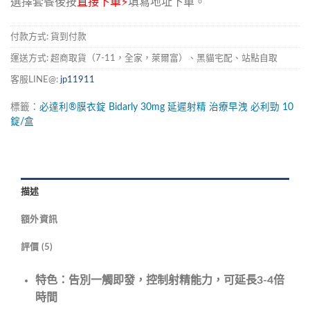
選擇套餐後按
直接下單⚡
填寫地址下單。
付款方式: 貨到付款
運送方式: 超商取貨（7-11，全家，萊爾富）、黑貓宅配、站點自取
客服LINE@:
jp11911
標籤：
必達利®膜衣錠
Bidarly
30mg
延遲射精
治療早洩
必利勁
10
錠/盒
描述
額外資訊
評價 (5)
特色：告別一觸即發，控制射精能力，可延長3-4倍
時間