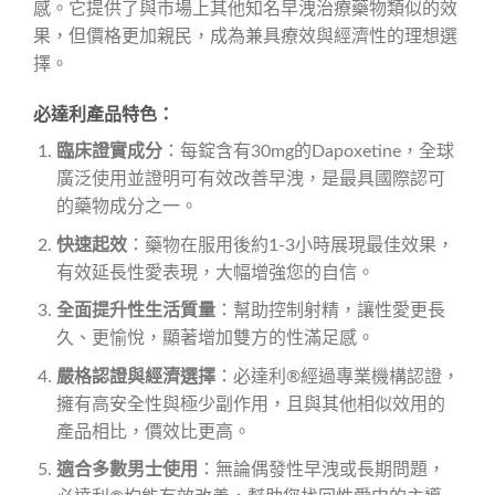
感。它提供了與市場上其他知名早洩治療藥物類似的效
果，但價格更加親民，成為兼具療效與經濟性的理想選
擇。
必達利產品特色：
臨床證實成分
：每錠含有30mg的Dapoxetine，全球
廣泛使用並證明可有效改善早洩，是最具國際認可
的藥物成分之一。
快速起效
：藥物在服用後約1-3小時展現最佳效果，
有效延長性愛表現，大幅增強您的自信。
全面提升性生活質量
：幫助控制射精，讓性愛更長
久、更愉悅，顯著增加雙方的性滿足感。
嚴格認證與經濟選擇
：必達利®經過專業機構認證，
擁有高安全性與極少副作用，且與其他相似效用的
產品相比，價效比更高。
適合多數男士使用
：無論偶發性早洩或長期問題，