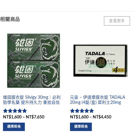
相關商品
查看更多
雄固膜衣錠 Slivigy 30mg｜必利
元宙 – 伊達樂膜衣錠 TADALA
勁學名藥 提升持久力 重拾自信
20mg (4錠/盒) 犀利士20mg
NT$1,600 – NT$7,650
NT$1,600 – NT$4,450
評分
5
滿
評分
5
滿
分 5
分 5
選擇規格
選擇規格