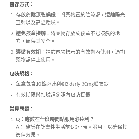
儲存方式：
存放於陰涼乾燥處
：將藥物置於陰涼處，遠離陽光
直射以及高溫環境。
避免孩童接觸
：將藥物存放於孩童不易接觸的地
方，確保其安全。
遵循有效期
：請於包裝標示的有效期內使用，過期
藥物請停止使用。
包裝規格：
每盒包含10錠
必達利®Bidarly 30mg膜衣錠
有效期限與批號請參照內包裝標籤
常見問題：
Q：應該在什麼時間點服用必達利？
A：
建議在計畫性生活前1-3小時內服用，以確保其
最佳效果。