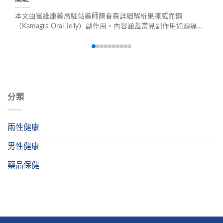
本文由富維康藥局駐站藥師陳春森詳細解析果凍威而鋼
（Kamagra Oral Jelly）副作用。內容涵蓋常見副作用如頭痛、
臉部潮紅、鼻塞、視覺異常等，以及陰莖異常勃起、嚴重低血
壓等需立即就醫的危險症狀。同時提供从半包劑量開始、避免
空腹油膩飲食等降低副作用的實用建議，幫助使用者安全用
藥。
分類
兩性健康
男性健康
藥品保健