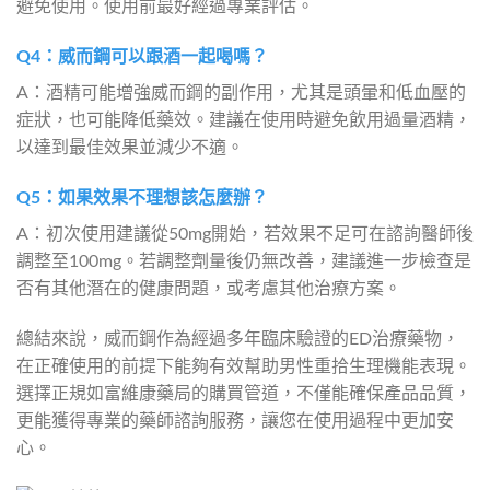
避免使用。使用前最好經過專業評估。
Q4：威而鋼可以跟酒一起喝嗎？
A：酒精可能增強威而鋼的副作用，尤其是頭暈和低血壓的
症狀，也可能降低藥效。建議在使用時避免飲用過量酒精，
以達到最佳效果並減少不適。
Q5：如果效果不理想該怎麼辦？
A：初次使用建議從50mg開始，若效果不足可在諮詢醫師後
調整至100mg。若調整劑量後仍無改善，建議進一步檢查是
否有其他潛在的健康問題，或考慮其他治療方案。
總結來說，威而鋼作為經過多年臨床驗證的ED治療藥物，
在正確使用的前提下能夠有效幫助男性重拾生理機能表現。
選擇正規如富維康藥局的購買管道，不僅能確保產品品質，
更能獲得專業的藥師諮詢服務，讓您在使用過程中更加安
心。