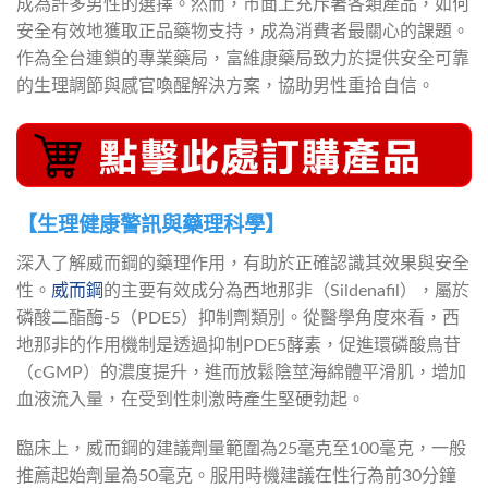
成為許多男性的選擇。然而，市面上充斥著各類產品，如何
安全有效地獲取正品藥物支持，成為消費者最關心的課題。
作為全台連鎖的專業藥局，富維康藥局致力於提供安全可靠
的生理調節與感官喚醒解決方案，協助男性重拾自信。
【生理健康警訊與藥理科學】
深入了解威而鋼的藥理作用，有助於正確認識其效果與安全
性。
威而鋼
的主要有效成分為西地那非（Sildenafil），屬於
磷酸二酯酶-5（PDE5）抑制劑類別。從醫學角度來看，西
地那非的作用機制是透過抑制PDE5酵素，促進環磷酸鳥苷
（cGMP）的濃度提升，進而放鬆陰莖海綿體平滑肌，增加
血液流入量，在受到性刺激時產生堅硬勃起。
臨床上，威而鋼的建議劑量範圍為25毫克至100毫克，一般
推薦起始劑量為50毫克。服用時機建議在性行為前30分鐘