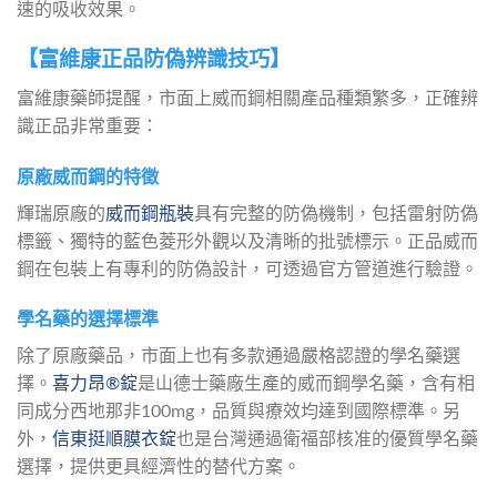
速的吸收效果。
【富維康正品防偽辨識技巧】
富維康藥師提醒，市面上威而鋼相關產品種類繁多，正確辨
識正品非常重要：
原廠威而鋼的特徵
輝瑞原廠的
威而鋼瓶裝
具有完整的防偽機制，包括雷射防偽
標籤、獨特的藍色菱形外觀以及清晰的批號標示。正品威而
鋼在包裝上有專利的防偽設計，可透過官方管道進行驗證。
學名藥的選擇標準
除了原廠藥品，市面上也有多款通過嚴格認證的學名藥選
擇。
喜力昂®錠
是山德士藥廠生產的威而鋼學名藥，含有相
同成分西地那非100mg，品質與療效均達到國際標準。另
外，
信東挺順膜衣錠
也是台灣通過衛福部核准的優質學名藥
選擇，提供更具經濟性的替代方案。