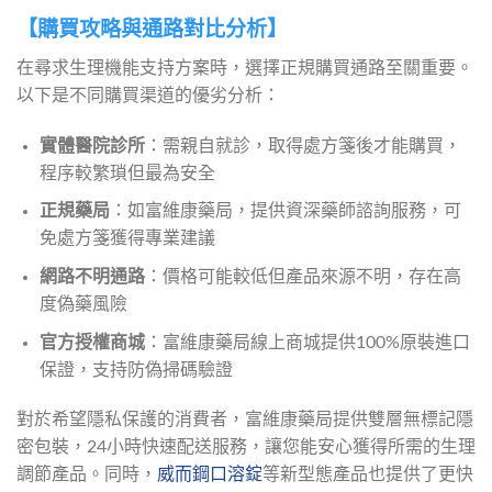
【購買攻略與通路對比分析】
在尋求生理機能支持方案時，選擇正規購買通路至關重要。
以下是不同購買渠道的優劣分析：
實體醫院診所
：需親自就診，取得處方箋後才能購買，
程序較繁瑣但最為安全
正規藥局
：如富維康藥局，提供資深藥師諮詢服務，可
免處方箋獲得專業建議
網路不明通路
：價格可能較低但產品來源不明，存在高
度偽藥風險
官方授權商城
：富維康藥局線上商城提供100%原裝進口
保證，支持防偽掃碼驗證
對於希望隱私保護的消費者，富維康藥局提供雙層無標記隱
密包裝，24小時快速配送服務，讓您能安心獲得所需的生理
調節產品。同時，
威而鋼口溶錠
等新型態產品也提供了更快