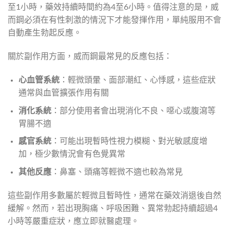
至1小時，藥效持續時間約為4至6小時。值得注意的是，威
而鋼必須在有性刺激的情況下才能發揮作用，單純服用不會
自動產生勃起反應。
關於副作用方面，威而鋼最常見的反應包括：
心血管系統
：輕微頭暈、面部潮紅、心悸感，這些症狀
通常與血管擴張作用有關
消化系統
：部分使用者會出現消化不良、噁心或腹瀉等
胃腸不適
感官系統
：可能出現暫時性視力模糊、對光敏感度增
加，極少數情況會有色覺異常
其他反應
：鼻塞、頭痛等輕微不適也較為常見
這些副作用多數屬於輕微且暫時性，通常在藥效消退後自然
緩解。然而，若出現胸痛、呼吸困難、異常勃起持續超過4
小時等嚴重症狀，應立即就醫處理。