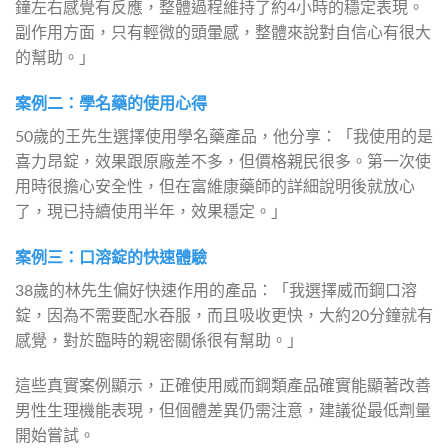
鐘左右感覺有反應，整體過程維持了約4小時的穩定表現。
副作用方面，只有輕微的頭暈感，整體來說對自信心有很大
的幫助。」
案例二：學名藥的使用心得
50歲的王先生選擇使用學名藥產品，他分享：「我使用的是
喜力昂錠，效果跟原廠差不多，但價格親民很多。第一次使
用時很擔心安全性，但在富維康藥師的詳細說明後就放心
了，現已持續使用半年，效果穩定。」
案例三：口溶錠的快速體驗
38歲的林先生偏好快速作用的產品：「我選擇威而鋼口溶
錠，因為不需要配水吞服，而且吸收更快，大約20分鐘就有
感覺，對於臨時的親密關係很有幫助。」
這些真實案例顯示，正確使用威而鋼類產品確實能顯著改善
男性生理機能表現，但個體差異仍需注意，建議從最低劑量
開始嘗試。