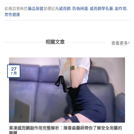
此條目發佈於
藥品保健
並標記為
威而鋼
,
防偽辨識
,
威而鋼學名藥
,
副作用
,
男性健康
相關文章
查看更多
27
7
月
果凍威而鋼副作用完整解析：陳春森藥師帶你了解安全用藥的
關鍵