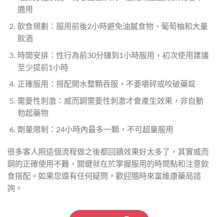
適用
飲食規劃：服用前後2小時避免油膩食物、葡萄柚和大量
飲酒
時間安排：性行為前30分鐘到1小時服用，初次使用建議
至少提前1小時
正確服用：搭配開水整顆吞服，不要嚼碎或咬破藥錠
需要性刺激：威而鋼需要性刺激才會產生效果，非自動
勃起藥物
劑量限制：24小時內最多一顆，不可超量服用
很多客人照這個流程做之後都回饋效果好太多了，其實威而
鋼的正確使用不難，關鍵就在於掌握服用的時間點和注意飲
食搭配。如果您還有任何疑問，歡迎隨時來富維康藥局諮
詢。