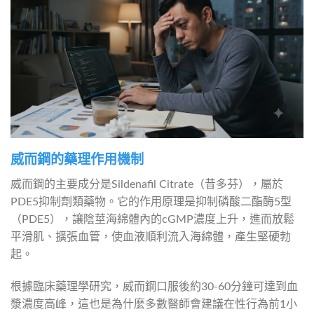
威而鋼的藥理作用機制
威而鋼的主要成分是Sildenafil Citrate（昔多芬），屬於
PDE5抑制劑類藥物。它的作用原理是抑制磷酸二酯酶5型
（PDE5），讓陰莖海綿體內的cGMP濃度上升，進而放鬆
平滑肌、擴張血管，使血液順利流入海綿體，產生堅硬勃
起。
根據臨床藥理學研究，威而鋼口服後約30-60分鐘可達到血
漿濃度高峰，這也是為什麼多數醫師會建議在性行為前1小