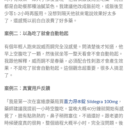
都是自助餐那種油膩菜色。我建議他改成飯前吃，或飯後至
少等1-2小時再服用。沒想到隔天他就來電說效果好太多
了，還感慨以前白白浪費了好多藥。
案例二：以為吃了就會自動勃起
有個年輕人跑來說威而鋼完全沒感覺。問清楚後才知道，他
早上空腹吃了一顆，然後就坐等一整天看會不會自動勃起。
我跟他解釋，威而鋼不是春藥，必須配合性刺激才會產生效
果，不是吃了就會自動勃起。這個觀念超重要，很多人搞混
了。
案例三：真實用戶反饋
「我是第一次在富維康藥局買
喜力昂®錠 Sildegra 100mg
，
藥師建議我提前一小時空腹吃。當晚大概40分鐘就開始有感
覺了，臉有點熱熱的，鼻子稍微塞住，不過還好。跟老婆的
時候硬度真的很夠，整個過程大概半小时，完全沒問題。後