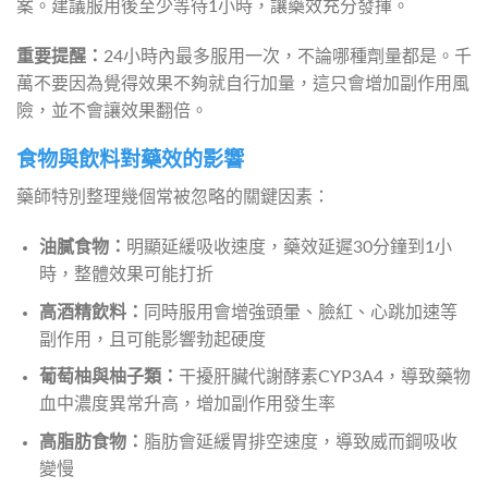
案。建議服用後至少等待1小時，讓藥效充分發揮。
重要提醒：
24小時內最多服用一次，不論哪種劑量都是。千
萬不要因為覺得效果不夠就自行加量，這只會增加副作用風
險，並不會讓效果翻倍。
食物與飲料對藥效的影響
藥師特別整理幾個常被忽略的關鍵因素：
油膩食物：
明顯延緩吸收速度，藥效延遲30分鐘到1小
時，整體效果可能打折
高酒精飲料：
同時服用會增強頭暈、臉紅、心跳加速等
副作用，且可能影響勃起硬度
葡萄柚與柚子類：
干擾肝臟代謝酵素CYP3A4，導致藥物
血中濃度異常升高，增加副作用發生率
高脂肪食物：
脂肪會延緩胃排空速度，導致威而鋼吸收
變慢