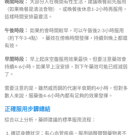
晚間時段：
 大部分人在晚間有性生活，建議晚餐前先服用
（如果晚餐是清淡食物），或晚餐後休息1-2小時再服用，
這樣時間安排最靈活。
午後時段：
 如果約會時間較早，可以午飯後2-3小時服用
（約下午3-4點），藥效在傍晚時間發揮，持續到晚上都還
有效。
早間時段：
 早上起床空腹服用效果最快，但要注意藥效會
持續4-6小時。如果早上沒安排，到下午藥效可能已經減弱
了。
需要注意的是，雖然威而鋼的代謝半衰期約4小時，但對多
數人來說，服藥後4-6小時內都有足夠的效果發揮。
正確服用步驟總結
綜合以上分析，藥師建議的標準服用流程：
確認身體狀況：有心血管疾病、服用硝酸鹽類藥物者不