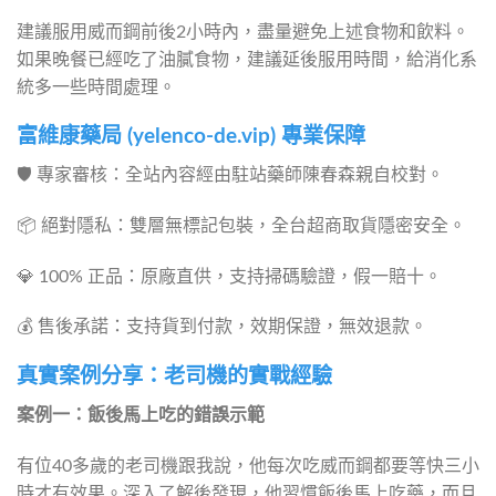
建議服用威而鋼前後2小時內，盡量避免上述食物和飲料。
如果晚餐已經吃了油膩食物，建議延後服用時間，給消化系
統多一些時間處理。
富維康藥局 (yelenco-de.vip) 專業保障
🛡️ 專家審核：全站內容經由駐站藥師陳春森親自校對。
📦 絕對隱私：雙層無標記包裝，全台超商取貨隱密安全。
💎 100% 正品：原廠直供，支持掃碼驗證，假一賠十。
💰 售後承諾：支持貨到付款，效期保證，無效退款。
真實案例分享：老司機的實戰經驗
案例一：飯後馬上吃的錯誤示範
有位40多歲的老司機跟我說，他每次吃威而鋼都要等快三小
時才有效果。深入了解後發現，他習慣飯後馬上吃藥，而且