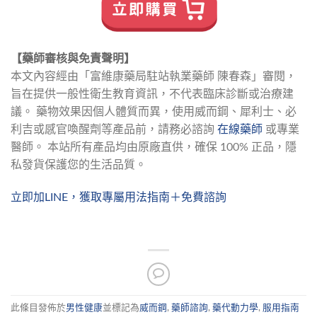
【藥師審核與免責聲明】
本文內容經由「富維康藥局駐站執業藥師 陳春森」審閱，
旨在提供一般性衛生教育資訊，不代表臨床診斷或治療建
議。 藥物效果因個人體質而異，使用威而鋼、犀利士、必
利吉或感官喚醒劑等產品前，請務必諮詢 
在線藥師
 或專業
醫師。 本站所有產品均由原廠直供，確保 100% 正品，隱
私發貨保護您的生活品質。
立即加LINE，獲取專屬用法指南＋免費諮詢
此條目發佈於
男性健康
並標記為
威而鋼
,
藥師諮詢
,
藥代動力學
,
服用指南