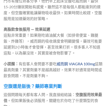
門市有幾位熟客分享，他們早上起床空腹吃威而鋼，最快
15-20分鐘就開始有感覺。雖然這不是每個人都能達到的速
度，但空腹確實能讓藥物吸收最快。如果時間比較趕，空腹
服用是加速藥效的好策略。
高脂飲食後服用 — 效果延遲
這點非常重要！如果剛吃過油膩大餐（如排骨便當、雞腿
飯、炸雞等），威而鋼的吸收速度會明顯變慢，藥效可能要
延遲到2小時後才會發揮，甚至效果打折。很多客人不知道
這點，以為藥沒效，其實是被食物影響了。
小提醒：
有些客人會問要不要吃
威而鋼 VIAGRA 100mg
這類
最高劑量？其實劑量不是越高越好，效果不好通常是時間或
飲食問題，不是劑量不夠。
空腹還是飯後？藥師專業判斷
這個問題每天都有客人問，我直接給結論：
空腹服用效果最
佳
。但如果飯後必須服用，關鍵在於你吃了什麼類型的食