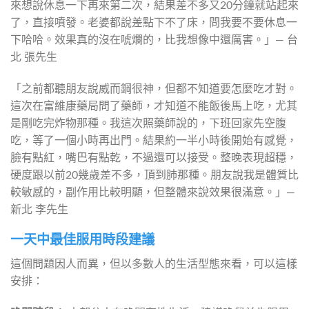
來想說休息一下再來第二次，結果差不多又20分鐘就站起來
了，直接噴發。老婆都說差點下不了床，問我要不要休息一
下哈哈。效果真的沒在唬爛的，比我想像中還厲害。」— 台
北 張先生
「之前都聽朋友說威而鋼很神，但都不知道要怎麼吃才對。
這次在富維康藥局問了藥師，才知道不能飯後馬上吃，尤其
是剛吃完炸物那種。我這次照藥師說的，下班回家先空腹
吃，等了一個小時再出門。結果約一半小時後開始有感覺，
臉有點紅，嘴巴有點乾，不過還可以接受。整晚表現超穩，
硬度跟以前20幾歲差不多，頂到肺那種。朋友說我是體質比
較敏感的，副作用比較明顯，但整體來說效果很滿意。」— 
新北 李先生
一天中最佳服用時段建議
這個問題因人而異，但以多數人的生活型態來看，可以這樣
安排：