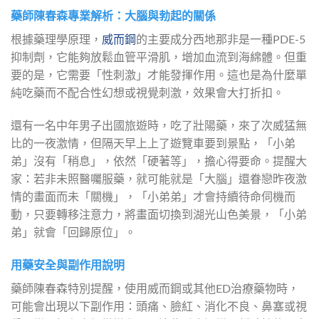
藥師陳春森專業解析：大腦與勃起的關係
根據藥理學原理，
威而鋼
的主要成分西地那非是一種PDE-5
抑制劑，它能夠放鬆血管平滑肌，增加血流到海綿體。但重
要的是，它需要「性刺激」才能發揮作用。這也是為什麼單
純吃藥而不配合性幻想或視覺刺激，效果會大打折扣。
還有一名中年男子出國旅遊時，吃了壯陽藥，來了次威猛無
比的一夜激情，但隔天早上上了遊覽車要到景點，「小弟
弟」沒有「稍息」，依然「硬著等」，擔心得要命。提醒大
家：若非未照醫囑服藥，就可能就是「大腦」還眷戀昨夜激
情的畫面而未「關機」，「小弟弟」才會持續待命伺機而
動，只要轉移注意力，將畫面切換到湖光山色美景，「小弟
弟」就會「回歸原位」。
用藥安全與副作用說明
藥師陳春森特別提醒，使用威而鋼或其他ED治療藥物時，
可能會出現以下副作用：頭痛、臉紅、消化不良、鼻塞或視