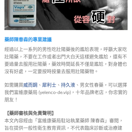
藥師陳春森的專業建議
經過以上一系列的男性吃壯陽藥後的尷尬表現，呼籲大家吃
壯陽藥，不要在工作或者出門大白天這樣避免尷尬，還有不
要過量去服用壯陽藥，藥效時間延長不僅是尷尬，對身體也
沒有好處，一定要按時按量去服用壯陽藥物。
如需購買
威而鋼
、
犀利士
、
持久液
、男女性春藥，可以選擇
我們富維康藥局 (yelenco-de.vip)，十年品牌老店，你忠實的
朋友！
【藥師審核與免責聲明】
本文內容經由「富維康藥局駐站執業藥師 陳春森」審閱，
旨在提供一般性衛生教育資訊，不代表臨床診斷或治療建