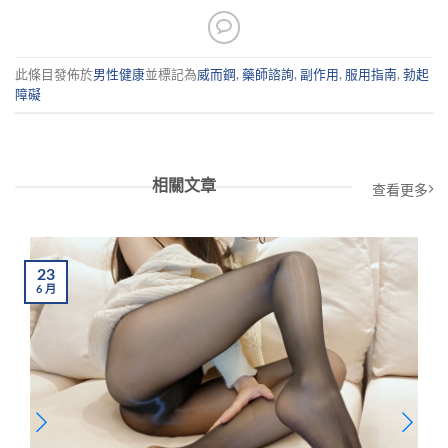
此條目發佈於
男性健康
並標記為
威而鋼
,
藥師諮詢
,
副作用
,
服用指南
,
勃起
障礙
相關文章
查看更多
23
6
月