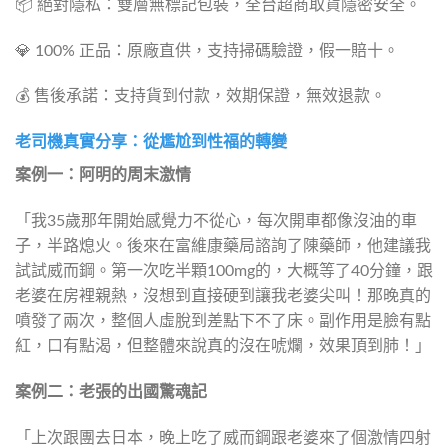
📦 絕對隱私：雙層無標記包裝，全台超商取貨隱密安全。
💎 100% 正品：原廠直供，支持掃碼驗證，假一賠十。
💰 售後承諾：支持貨到付款，效期保證，無效退款。
老司機真實分享：從尷尬到性福的轉變
案例一：阿明的周末激情
「我35歲那年開始感覺力不從心，每次開車都像沒油的車
子，半路熄火。後來在富維康藥局諮詢了陳藥師，他建議我
試試威而鋼。第一次吃半顆100mg的，大概等了40分鐘，跟
老婆在房裡親熱，沒想到直接硬到讓我老婆尖叫！那晚真的
噴發了兩次，整個人虛脫到差點下不了床。副作用是臉有點
紅，口有點渴，但整體來說真的沒在唬爛，效果頂到肺！」
案例二：老張的出國驚魂記
「上次跟團去日本，晚上吃了威而鋼跟老婆來了個激情四射