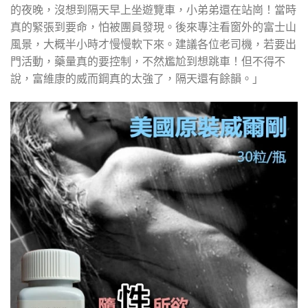
的夜晚，沒想到隔天早上坐遊覽車，小弟弟還在站崗！當時
真的緊張到要命，怕被團員發現。後來專注看窗外的富士山
風景，大概半小時才慢慢軟下來。建議各位老司機，若要出
門活動，藥量真的要控制，不然尷尬到想跳車！但不得不
說，富維康的威而鋼真的太強了，隔天還有餘韻。」