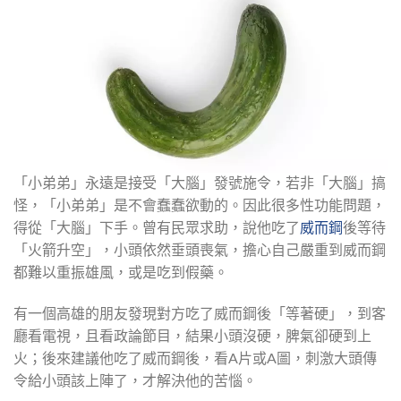
「小弟弟」永遠是接受「大腦」發號施令，若非「大腦」搞
怪，「小弟弟」是不會蠢蠢欲動的。因此很多性功能問題，
得從「大腦」下手。曾有民眾求助，說他吃了
威而鋼
後等待
「火箭升空」，小頭依然垂頭喪氣，擔心自己嚴重到威而鋼
都難以重振雄風，或是吃到假藥。
有一個高雄的朋友發現對方吃了威而鋼後「等著硬」，到客
廳看電視，且看政論節目，結果小頭沒硬，脾氣卻硬到上
火；後來建議他吃了威而鋼後，看A片或A圖，刺激大頭傳
令給小頭該上陣了，才解決他的苦惱。