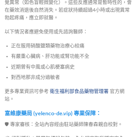
覺異常（如色盲輕微變化）。這些反應通常是暫時性的，會
在藥效消退後自然消失。若症狀持續超過4小時或出現異常
勃起疼痛，應立即就醫。
以下情況者應避免使用或先諮詢醫師：
正在服用硝酸鹽類藥物治療心絞痛
有嚴重心臟病、肝功能或腎功能不全
近期曾有中風或心肌梗塞病史
對西地那非成分過敏者
更多專業資訊可參考 
衛生福利部食品藥物管理署
 官方網
站。
富維康藥局 (yelenco-de.vip) 專業保障：
🛡️ 專家審核：全站內容經由駐站藥師陳春森親自校對。