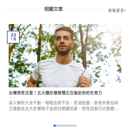
相關文章
查看更多
23
7
月
台灣男性注意！五大隱形壞習慣正在偷走你的生育力
深入解析久坐不動、睡眠品質不佳、菸酒過量、飲食失衡及缺
乏運動這五大影響精子品質的關鍵因素。男性因素已佔整體不
孕症超過四成，這些日常中不自知的傷精行為正悄悄破壞你的
生殖能力。藥師陳春森提供專業改善建議，助你守護男性健
康。