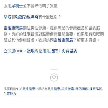
服用
犀利士
並不會降低精子質量
早洩
和
勃起功能障礙
有什麼區別？
富維康藥局
關注男性健康，提供專業的健康產品和諮詢服
務。良好的睡眠習慣對整體健康至關重要，如果您有睡眠問
題或其他健康疑慮，歡迎訪問
富維康藥局
了解更多資訊。
立即加LINE，獲取專屬用法指南＋免費諮詢
此條目發佈於
男性健康
並標記為
男性健康
,
雄性激素
,
伴侶關係
,
睡眠品質
,
生育能力