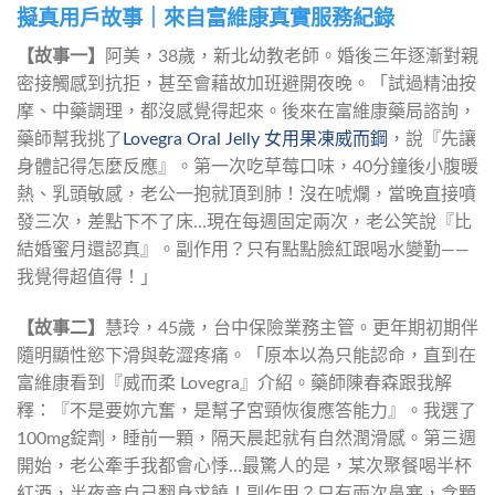
擬真用戶故事｜來自富維康真實服務紀錄
【故事一】
阿美，38歲，新北幼教老師。婚後三年逐漸對親
密接觸感到抗拒，甚至會藉故加班避開夜晚。「試過精油按
摩、中藥調理，都沒感覺得起來。後來在富維康藥局諮詢，
藥師幫我挑了
Lovegra Oral Jelly 女用果凍威而鋼
，說『先讓
身體記得怎麼反應』。第一次吃草莓口味，40分鐘後小腹暖
熱、乳頭敏感，老公一抱就頂到肺！沒在唬爛，當晚直接噴
發三次，差點下不了床…現在每週固定兩次，老公笑說『比
結婚蜜月還認真』。副作用？只有點點臉紅跟喝水變勤——
我覺得超值得！」
【故事二】
慧玲，45歲，台中保險業務主管。更年期初期伴
隨明顯性慾下滑與乾澀疼痛。「原本以為只能認命，直到在
富維康看到『威而柔 Lovegra』介紹。藥師陳春森跟我解
釋：『不是要妳亢奮，是幫子宮頸恢復應答能力』。我選了
100mg錠劑，睡前一顆，隔天晨起就有自然潤滑感。第三週
開始，老公牽手我都會心悸…最驚人的是，某次聚餐喝半杯
紅酒，半夜竟自己翻身求饒！副作用？只有兩次鼻塞，含顆