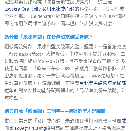
定雌激素代謝環境（改善長期性反應遲滯）。這正是
Lovegra Oral Jelly 女用果凍威而鋼
的科學基礎——其活性成
分西地那非（Sildenafil）經口腔黏膜快速吸收，在30分鐘內
即可作用於局部血流系統，而非僅止於大腦皮質刺激。
為什麼「果凍劑型」在台灣越來越受青睞？
相較傳統錠劑，果凍劑型突破兩大臨床瓶頸：一是首渡效應
（first-pass effect）大幅降低，生物可用率提升近40%；二
是起效時間縮短至25–35分鐘，且不受飯後胃酸干擾。許多
使用者回報：「吃完下午茶，晚上就感覺下腹微微發熱，私
密處明顯濕潤，老公一靠近就心跳加速——這不是幻想，是
生理真實反應。」這類體驗，正呼應
台北榮民總醫院泌尿部
近年針對女性性功能障礙所提出的「局部血流優先啟動」治
療模型。
別只盯著「威而鋼」三個字——選對劑型才是關鍵
市面上常見的「女用威而鋼」未必都具備相同機轉。例如
威
而柔 Lovegra 100mg
採用高純度薄膜衣錠設計，適合需穩定