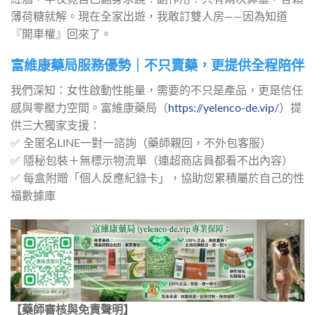
薄荷糖就解。現在全家出遊，我敢訂雙人房——因為知道
『開車權』回來了。
富維康藥局服務優勢｜不只賣藥，更提供全程陪伴
我們深知：女性啟動性能量，需要的不只是產品，更是信任
感與零壓力空間。富維康藥局（
https://yelenco-de.vip/
）提
供三大獨家支援：
✅ 全匿名LINE一對一諮詢（藥師親回，不外包客服）
✅ 隱秘包裝＋無標示物流單（連超商店員都看不出內容）
✅ 每盒附贈「個人反應紀錄卡」，協助您累積屬於自己的性
福數據庫
【藥師審核與免責聲明】