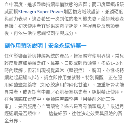
血中濃度、追求整晚持續準備狀態的族群；而印度藍鑽超級
威而鋼
Stenagra Super Power
則因複方增效設計，兼顧硬度
與耐力表現，適合希望一次到位的老司機夫妻。藥師陳春森
建議：初次使用者宜從果凍劑型起步，掌握自身反應節奏
後，再依生活型態調整劑型與成分。
副作用預防說明｜安全永遠排第一
任何影響血管與神經系統的產品，皆須嚴守使用界線。常見
輕度反應如臉頰泛紅、鼻塞、口乾或輕微頭暈，多於1–2小
時內緩解；但若出現視覺異常（藍視症）、胸悶、心悸或持
續勃起超過4小時，請立即停用並就醫。特別提醒：正在服
用硝酸鹽類藥物（如心絞痛用的硝化甘油）、嚴重肝腎功能
異常者，或近期有中風／心肌梗塞病史者，絕對禁止使用。
在台灣臨床實務中，藥師陳春森堅持「用藥前必問三件
事」：是否服用心血管藥物？過去是否有偏頭痛史？最近月
經週期是否規律？——這些細節，往往決定效果與風險的黃
金分界。