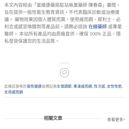
本文內容經由「富維康藥局駐站執業藥師 陳春森」審閱，
旨在提供一般性衛生教育資訊，不代表臨床診斷或治療建
議。 藥物效果因個人體質而異，使用威而鋼、犀利士、必
利吉或感官喚醒劑等產品前，請務必諮詢 
在線藥師
 或專業
醫師。 本站所有產品均由原廠直供，確保 100% 正品，隱
私發貨保護您的生活品質。
此條目發佈於
兩性健康
並標記為
生理調節
,
果凍威而鋼
,
性冷感
,
女性性慾
,
女用威而鋼
相關文章
查看更多