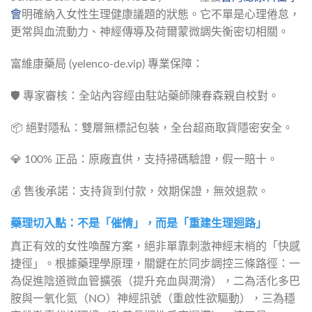
會
明確納入女性生理健康議題的狀態。它不單是心理倦怠，
更常與血流動力、神經傳導及荷爾蒙微調失衡密切相關。
富維康藥局 (yelenco-de.vip) 專業保障：
🛡️ 專家審核：全站內容經由駐站藥師陳春森親自校對。
📦 絕對隱私：雙層無標記包裝，全台超商取貨隱密安全。
💎 100% 正品：原廠直供，支持掃碼驗證，假一賠十。
💰 售後承諾：支持貨到付款，效期保證，無效退款。
藥理切入點：不是「催情」，而是「重建生理迴路」
真正有效的女性喚醒方案，絕非單靠刺激神經末梢的「快感
捷徑」。根據藥理學原理，關鍵在於同步調控三條路徑：一
為促進陰道微血管擴張（提升充血與潤滑），二為活化多巴
胺與一氧化氮（NO）神經訊號（重啟性欲驅動），三為穩