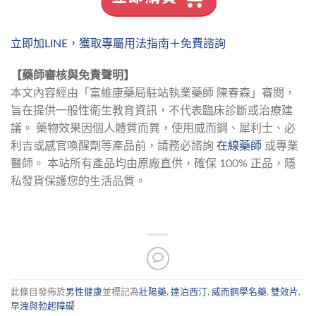
立即加LINE，獲取專屬用法指南＋免費諮詢
【藥師審核與免責聲明】
本文內容經由「富維康藥局駐站執業藥師 陳春森」審閱，
旨在提供一般性衛生教育資訊，不代表臨床診斷或治療建
議。 藥物效果因個人體質而異，使用威而鋼、犀利士、必
利吉或感官喚醒劑等產品前，請務必諮詢 
在線藥師
 或專業
醫師。 本站所有產品均由原廠直供，確保 100% 正品，隱
私發貨保護您的生活品質。
此條目發佈於
男性健康
並標記為
壯陽藥
,
達泊西汀
,
威而鋼學名藥
,
雙效片
,
早洩與勃起障礙