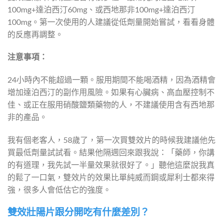
100mg+達泊西汀60mg、或西地那非100mg+達泊西汀
100mg。第一次使用的人建議從低劑量開始嘗試，看看身體
的反應再調整。
注意事項：
24小時內不能超過一顆。服用期間不能喝酒精，因為酒精會
增加達泊西汀的副作用風險。如果有心臟病、高血壓控制不
佳、或正在服用硝酸鹽類藥物的人，不建議使用含有西地那
非的產品。
我有個老客人，58歲了，第一次買雙效片的時候我建議他先
買最低劑量試試看。結果他隔週回來跟我說：「藥師，你講
的有道理，我先試一半量效果就很好了。」聽他這麼說我真
的鬆了一口氣，雙效片的效果比單純威而鋼或犀利士都來得
強，很多人會低估它的強度。
雙效壯陽片跟分開吃有什麼差別？