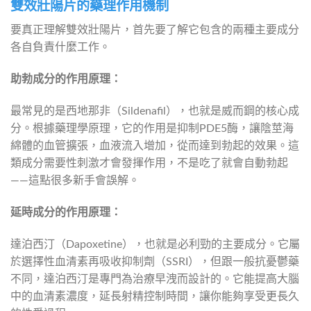
雙效壯陽片的藥理作用機制
要真正理解雙效壯陽片，首先要了解它包含的兩種主要成分
各自負責什麼工作。
助勃成分的作用原理：
最常見的是西地那非（Sildenafil），也就是威而鋼的核心成
分。根據藥理學原理，它的作用是抑制PDE5酶，讓陰莖海
綿體的血管擴張，血液流入增加，從而達到勃起的效果。這
類成分需要性刺激才會發揮作用，不是吃了就會自動勃起
——這點很多新手會誤解。
延時成分的作用原理：
達泊西汀（Dapoxetine），也就是必利勁的主要成分。它屬
於選擇性血清素再吸收抑制劑（SSRI），但跟一般抗憂鬱藥
不同，達泊西汀是專門為治療早洩而設計的。它能提高大腦
中的血清素濃度，延長射精控制時間，讓你能夠享受更長久