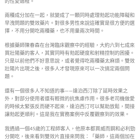
的性愛過程。
兩種成分加在一起，就變成了一顆同時處理勃起功能障礙和
早洩問題的雙效藥片。對很多男性來說這確實是很方便的選
擇，不用分開吃兩種藥，也不用量兩次時間。
根據藥師陳春森在台灣臨床觀察中的經驗，大約六到七成來
買壯陽藥的客人，其實同時有勃起硬度和射精控制的困擾。
只是以前他們不好意思說，或者覺得吃兩種藥太麻煩。雙效
壯陽片出現之後，很多人才發現原來可以一次搞定兩個問
題。
還有一個很多人不知道的事——達泊西汀除了延時效果之
外，對部分使用者還有輕微的抗焦慮作用。很多老司機做愛
的時候太緊張反而硬不起來，達泊西汀可以幫助放鬆，間接
讓勃起更順利。這是我在實務案例中反覆觀察到的效果。
我遇過一個45歲的工程師客人，他原本都買威而鋼和必利勁
分開吃，後來看到雙效片直接來問我：「藥師，這兩個加在