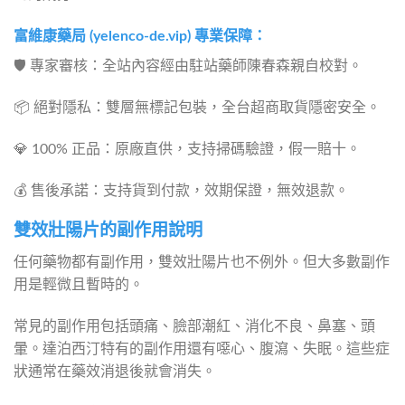
富維康藥局 (yelenco-de.vip) 專業保障：
🛡️ 專家審核：全站內容經由駐站藥師陳春森親自校對。
📦 絕對隱私：雙層無標記包裝，全台超商取貨隱密安全。
💎 100% 正品：原廠直供，支持掃碼驗證，假一賠十。
💰 售後承諾：支持貨到付款，效期保證，無效退款。
雙效壯陽片的副作用說明
任何藥物都有副作用，雙效壯陽片也不例外。但大多數副作
用是輕微且暫時的。
常見的副作用包括頭痛、臉部潮紅、消化不良、鼻塞、頭
暈。達泊西汀特有的副作用還有噁心、腹瀉、失眠。這些症
狀通常在藥效消退後就會消失。