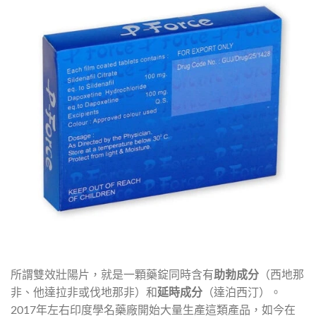
所謂雙效壯陽片，就是一顆藥錠同時含有
助勃成分
（西地那
非、他達拉非或伐地那非）和
延時成分
（達泊西汀）。
2017年左右印度學名藥廠開始大量生產這類產品，如今在