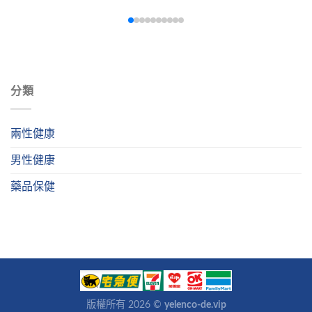
障礙與早洩問題。一粒藥丸雙重把關，藥效持續4-6小時，被譽
為男性性福感的救星。適合同時有ED與PE困擾的混合型患者使
用。
分類
兩性健康
男性健康
藥品保健
版權所有 2026 ©
yelenco-de.vip