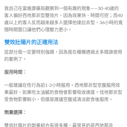
我自己在富維康藥局觀察到一個有趣的現象——30-40歲的
客人偏好西地那非型雙效片，因為效果快、時間可控；而40
歲以上的客人反而越來越多人選擇他達拉非型，36小時的寬
闊時間窗口讓他們心理壓力更小。
雙效壯陽片的正確用法
這部分我一定要特別強調，因為我在櫃檯遇過太多錯誤使用
的案例了。
服用時間：
一般建議在性行為前1-2小時服用。西地那非型空腹服用效
果最好，如果吃太油膩的食物會影響吸收速度。伐地那非型
受食物影響較小，但還是建議空腹或清淡飲食後服用。
劑量選擇：
雙效壯陽片的劑量組合有很多種，最常見的是西地那非