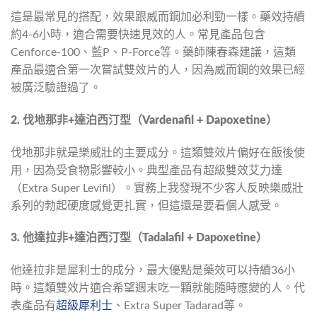
這是最常見的搭配，效果跟威而鋼加必利勁一樣。藥效持續
約4-6小時，適合需要快速見效的人。常見產品包含
Cenforce-100、藍P、P-Force等。藥師陳春森建議，這類
產品最適合第一次嘗試雙效片的人，因為威而鋼的效果已經
被廣泛驗證過了。
2. 伐地那非+達泊西汀型（Vardenafil + Dapoxetine）
伐地那非就是樂威壯的主要成分。這類雙效片偏好在飯後使
用，因為受食物影響較小。典型產品有超級雙效艾力達
（Extra Super Levifil）。實務上我發現不少客人反映樂威壯
系列的勃起硬度感覺更扎實，但這還是要看個人感受。
3. 他達拉非+達泊西汀型（Tadalafil + Dapoxetine）
他達拉非是犀利士的成分，最大優點是藥效可以持續36小
時。這類雙效片適合希望週末吃一顆就能隨時應變的人。代
表產品有
超級犀利士
、Extra Super Tadarad等。