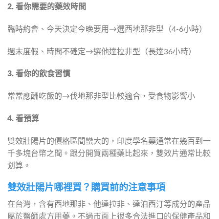
2. 看你需要的藥效時間
臨時約會、今天決定今晚要用→選西地那非型（4-6小時）
週末度假、時間不確定→選他達拉非型（長達36小時）
3. 看你的飲食習慣
常常應酬吃飯的→伐地那非型比較適合，受食物影響小
4. 看預算
雙效壯陽片的價格區間蠻大的，印度學名藥通常在幾百到一
千多塊台幣之間。跟分開買兩種藥比起來，雙效片通常比較
划算。
雙效壯陽片哪裡買？購買前的注意事項
在台灣，含有西地那非、他達拉非、達泊西汀等成分的產品
屬於醫師處方用藥。不過市面上很多合法進口的保健產品和