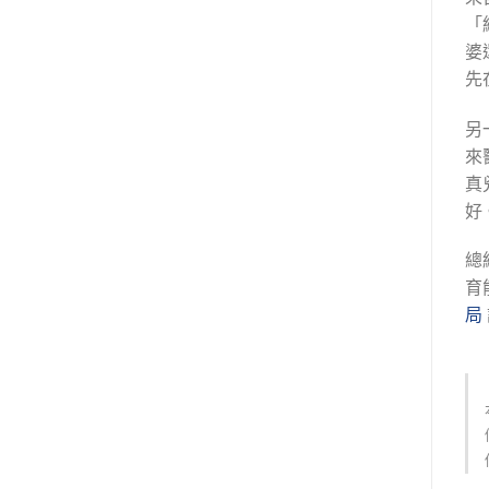
「
婆
先
另
來
真
好
總
育
局