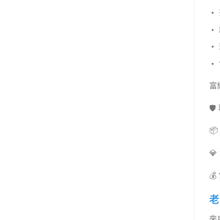
富維




老
來