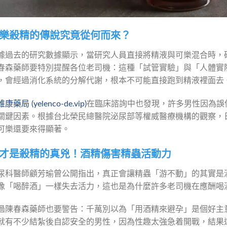
樂殺精的傳說究竟從何而來？
據過去的研究數據顯示，當研究人員直接將精液與可樂混合時，
春森藥師要特別提醒各位老司機：這種「試管實驗」與「人體實
，會經過消化系統的分解代謝，根本不可能直接跑到精液裡面去
康藥局 (yelenco-de.vip)
在臨床諮詢中也發現，許多男性因為誤
關鍵因素。根據台北榮民總醫院泌尿部等權威醫療機構的觀察，
可樂還要來得顯著。
才是殺精的真兇！酒精傷害精蟲活動力
尿科醫師顧芳瑜曾公開指出，真正會讓精蟲「游不動」的其實是
像「喝醉酒」一樣失去活力，這也是為什麼許多老司機在應酬喝
過陳春森藥師也要警告：千萬別以為「用酒精來避孕」是個好主
就有不少結紮後自認安全的男性，因為性趣太強急着開戰，結果