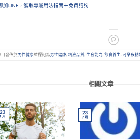
即加LINE，獲取專屬用法指南＋免費諮詢
條目發佈於
男性健康
並標記為
男性健康
,
精液品質
,
生育能力
,
飲食養生
,
可樂殺精
相關文章
23
23
7
月
7
月