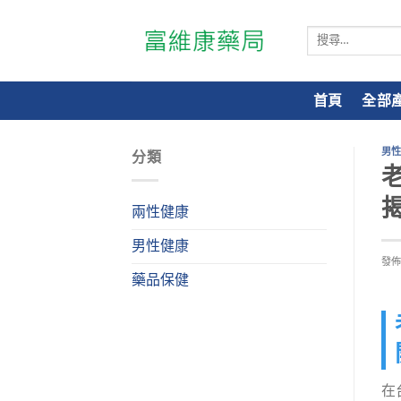
搜
尋
關
鍵
首頁
全部
字:
男
分類
兩性健康
男性健康
發
藥品保健
在