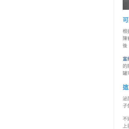
可
根
陳
後
富維
的
罐
這
泌
子
不
上