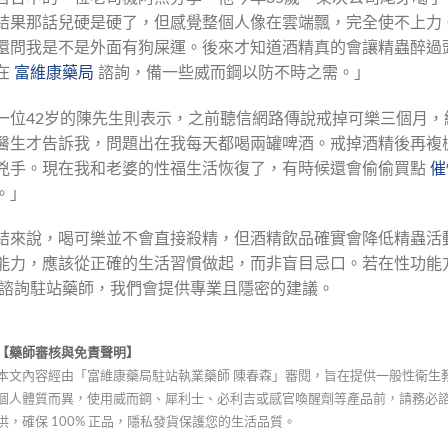
結果那話兒硬是硬了，但感覺整個人像在雲端飄，完全使不上力
還問我是不是外面有狗屎運。後來才知道酒精真的會讓精蟲醉過
在
富維康藥局
諮詢，備一些威而鋼以防不時之需。」
一位42岁的陳先生則表示，之前聽信網路傳說戒掉可樂三個月
醫生才告訴我，問題出在我每天都喝兩罐啤酒。戒掉酒精後再複
兇手。現在我和老婆的性福生活恢復了，有時候還會偷偷買點
催
。」
結來說，喝可樂並不會直接殺精，但酒精飲品確實會降低精蟲活
能力，應該從正確的生活習慣做起，而非盲目忌口。若在性功能
諮詢駐站藥師，我們會提供專業且隱密的建議。
【藥師審核與免責聲明】
本文內容經由「富維康藥局駐站執業藥師 陳春森」審閱，旨在提供一般性衛生
個人體質而異，使用威而鋼、犀利士、必利吉或感官喚醒劑等產品前，請務必
供，確保 100% 正品，隱私發貨保護您的生活品質。