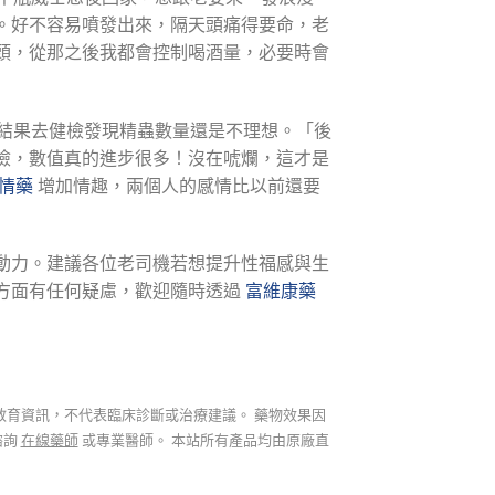
。好不容易噴發出來，隔天頭痛得要命，老
頭，從那之後我都會控制喝酒量，必要時會
，結果去健檢發現精蟲數量還是不理想。「後
檢，數值真的進步很多！沒在唬爛，這才是
情藥
增加情趣，兩個人的感情比以前還要
動力。建議各位老司機若想提升性福感與生
方面有任何疑慮，歡迎隨時透過
富維康藥
教育資訊，不代表臨床診斷或治療建議。 藥物效果因
諮詢
在線藥師
或專業醫師。 本站所有產品均由原廠直