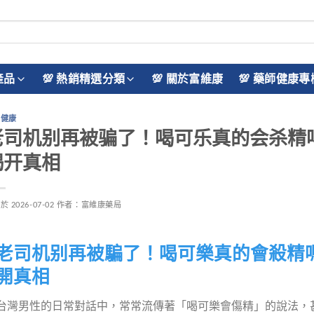
產品
💯 熱銷精選分類
💯 關於富維康
💯 藥師健康專
性健康
老司机别再被骗了！喝可乐真的会杀精
揭开真相
佈於
2026-07-02
作者：
富維康藥局
老司机别再被騙了！喝可樂真的會殺精
開真相
台灣男性的日常對話中，常常流傳著「喝可樂會傷精」的說法，