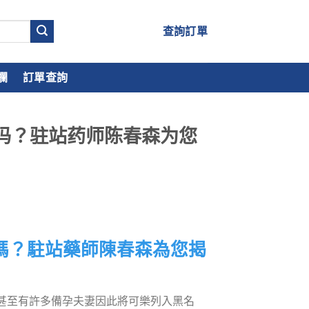
查詢訂單
欄
訂單查詢
吗？驻站药师陈春森为您
嗎？駐站藥師陳春森為您揭
甚至有許多備孕夫妻因此將可樂列入黑名