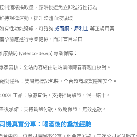
控制酒精攝取量，應酬後避免立即進行性行為
維持規律運動，提升整體血液循環
如有性功能疑慮，可諮詢
威而鋼
、
犀利士
等正規用藥
備孕前應進行專業健檢，而非盲目忌口
康藥局 (yelenco-de.vip) 專業保障：
️ 專家審核：全站內容經由駐站藥師陳春森親自校對。
 絕對隱私：雙層無標記包裝，全台超商取貨隱密安全。
 100% 正品：原廠直供，支持掃碼驗證，假一賠十。
 售後承諾：支持貨到付款，效期保證，無效退款。
司機真實分享：喝酒後的尷尬經驗
自台中的一位老司機阿杰分享，他今年35歲，某次公司尾牙喝