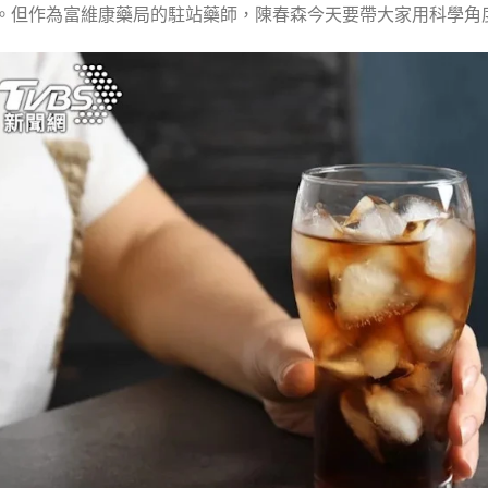
。但作為富維康藥局的駐站藥師，陳春森今天要帶大家用科學角